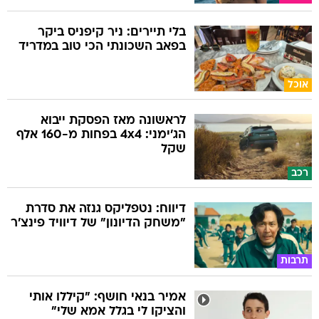
בלי תיירים: ניר קיפניס ביקר
בפאב השכונתי הכי טוב במדריד
אוכל
לראשונה מאז הפסקת ייבוא
הג'ימני: 4x4 בפחות מ-160 אלף
שקל
רכב
דיווח: נטפליקס גנזה את סדרת
"משחק הדיונון" של דיוויד פינצ'ר
תרבות
אמיר בנאי חושף: "קיללו אותי
והציקו לי בגלל אמא שלי"