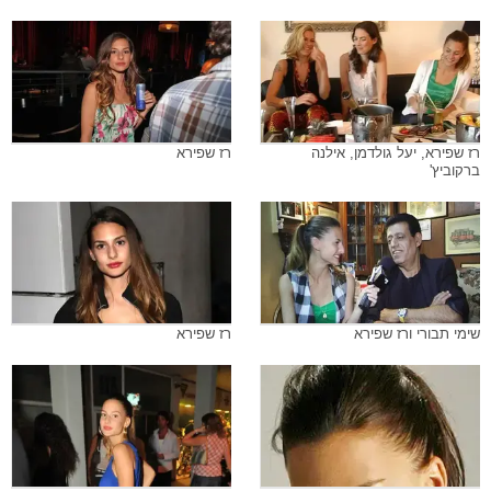
רז שפירא, יעל גולדמן, אילנה
רז שפירא
ברקוביץ'
שימי תבורי ורז שפירא
רז שפירא