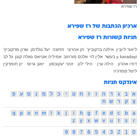
רז שפירא
ארכיון הכתבות של
רז שפירא
תגיות קשורות
רז שפירא
ליאור ליובין
אילנה ברקוביץ'
חן אהרוני
חתונה
יעל גולדמן
שרון מרקוביץ'
karadayi
y בעשר
אלין לוי
אלכס מורוזוב
אמיליה אטיאס
גאלה קוגן
גל לב
דודו אהרון
הילה ערן
הילי ילון
זוהר יעקובסון
יואב גרוס
יון תומרקין
ליטל סמדג'ה
אינדקס תגיות
א
ב
ג
ד
ה
ו
ז
ח
ט
י
כ
ל
מ
נ
ס
ע
פ
צ
ק
ר
ש
ת
q
p
o
n
m
l
k
j
i
h
g
f
e
d
c
b
a
z
y
x
w
v
u
t
s
r
9
8
7
6
5
4
3
2
1
0