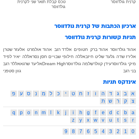
קרנית גולדווסר
טכס קבלת תואר שני לקרנית
גולדווסר
ארכיון הכתבות של
קרנית גולדווסר
תגיות קשורות
קרנית גולדווסר
אהוד גולדווסר
אהוד ברק
חטופים
אלדד רגב
אהוד אולמרט
אלעזר שטרן
אלירז שדה
גלעד שליט
חיזבאללה
חילופי שבויים
חסן נסראללה
יאיר לפיד
מיקי גולדווסר
עידן קוולר
שלמה גולדווסר
Dream High
אליעד שרגא
אללד רגב
בני רגב
גוון סטפני
אינדקס תגיות
א
ב
ג
ד
ה
ו
ז
ח
ט
י
כ
ל
מ
נ
ס
ע
פ
צ
ק
ר
ש
ת
q
p
o
n
m
l
k
j
i
h
g
f
e
d
c
b
a
z
y
x
w
v
u
t
s
r
9
8
7
6
5
4
3
2
1
0