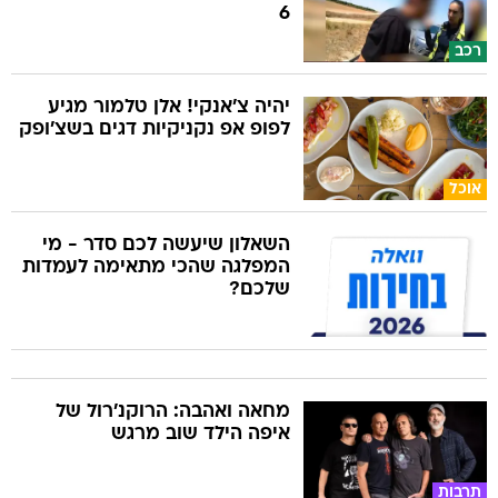
6
רכב
יהיה צ'אנקי! אלן טלמור מגיע
לפופ אפ נקניקיות דגים בשצ'ופק
אוכל
השאלון שיעשה לכם סדר - מי
המפלגה שהכי מתאימה לעמדות
שלכם?
מחאה ואהבה: הרוקנ'רול של
איפה הילד שוב מרגש
תרבות