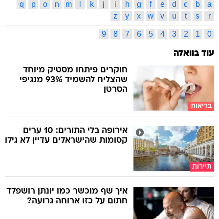
q
p
o
n
m
l
k
j
i
h
g
f
e
d
c
b
a
z
y
x
w
v
u
t
s
r
9
8
7
6
5
4
3
2
1
0
עוד בוואלה
חוקרים פיתחו מסטיק מיוחד
שהצליח להשמיד 93% מנגיפי
הסרטן
בריאות
אירופה בלי התורים: 10 ערים
קסומות שהישראלים עדיין לא גילו
תיירות
איך שף מוכשר כמו יונתן רושפלד
חתום על כזו ארוחה גרועה?