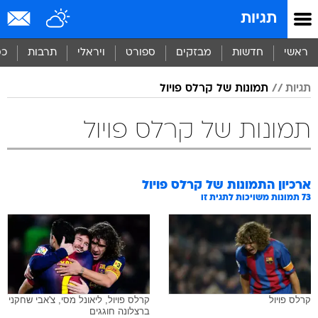
תגיות
ראשי
חדשות
מבזקים
ספורט
ויראלי
תרבות
כס
תגיות
תמונות של קרלס פויול
תמונות של קרלס פויול
ארכיון התמונות של
קרלס פויול
73
תמונות משויכות לתגית זו
קרלס פויול
קרלס פויול, ליאונל מסי, צ'אבי שחקני
ברצלונה חוגגים