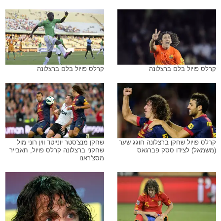
קרלס פויול בלם ברצלונה
קרלס פויול בלם ברצלונה
קרלס פויול שחקן ברצלונה חוגג שער
שחקן מנצ'סטר יונייטד ווין רוני מול
(משמאל) לצידו ססק פברגאס
שחקני ברצלונה קרלס פויול, חאבייר
מסצ'ראנו