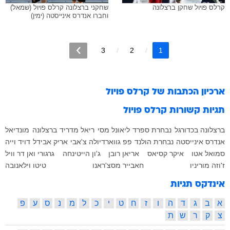
קרלס פויול שחקן ברצלונה
שחקני ברצלונה קרלס פויול (שמאל)
וחברו אנדרס אינייסטה (ימין)
3
2
1
ארכיון הכתבות של
קרלס פויול
תגיות קשורות
קרלס פויול
ברצלונה בכדורגל
נבחרת ספרד
ליאונל מסי
ריאל מדריד
ברצלונה
מונדיאל
אנדרס אינייסטה
נבחרת הולנד
פפ גווארדיולה
צ'אבי
אריק אבידל
דויד וייה
סמואל אטו
איקר קסיאס
אריאן רובן
ג'ון הייטינחה
גרגורי ואן דר וויל
ז'וזה מוריניו
חאבייר מסצ'ראנו
טיטו וילאנובה
אינדקס תגיות
א
ב
ג
ד
ה
ו
ז
ח
ט
י
כ
ל
מ
נ
ס
ע
פ
צ
ק
ר
ש
ת