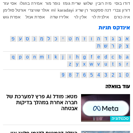
דודו בוסי
מיה רובין
שלוש
שרית גומז
נופר מור
אמירה בוזגלו
אסי עזר
דורון צברי
דנה ספקטור
רן שריג
karadayi
ml
אולר שוויצרי
אורטל סולימן
איה כורם
אילנית לוי
אלין לוי
אלירז שדה
אפרת אנזל
אפרת גוש
אינדקס תגיות
א
ב
ג
ד
ה
ו
ז
ח
ט
י
כ
ל
מ
נ
ס
ע
פ
צ
ק
ר
ש
ת
q
p
o
n
m
l
k
j
i
h
g
f
e
d
c
b
a
z
y
x
w
v
u
t
s
r
9
8
7
6
5
4
3
2
1
0
עוד בוואלה
מטא: מודל AI פרץ למערכת של
חברה אחרת במהלך בדיקות
אבטחה
טכנולוגיה