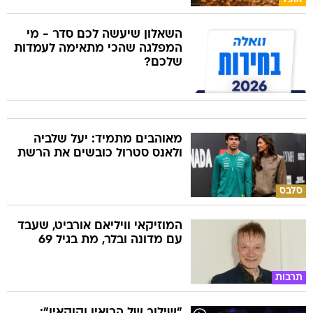
השאלון שיעשה לכם סדר - מי
המפלגה שהכי מתאימה לעמדות
שלכם?
מאוהבים מתמיד: יעל שלביה
ולאנס סטרול כובשים את הרשת
סלבס
המוזיקאי וויליאם אורביט, שעבד
עם מדונה ובלר, מת בגיל 69
תרבות
"שילוב של הרואין וקוקאין":