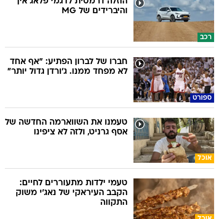
הוזלה דרמטית לדגמי פלאג אין
והיברידים של MG
רכב
חברו של לברון הפתיע: "אף אחד
לא מפחד ממנו. ג'ורדן גדול יותר"
ספורט
טעמנו את השווארמה החדשה של
אסף גרניט, ולזה לא ציפינו
אוכל
טעמי ילדות מתעוררים לחיים:
הקבב העיראקי של נאג׳י משוק
התקווה
אוכל