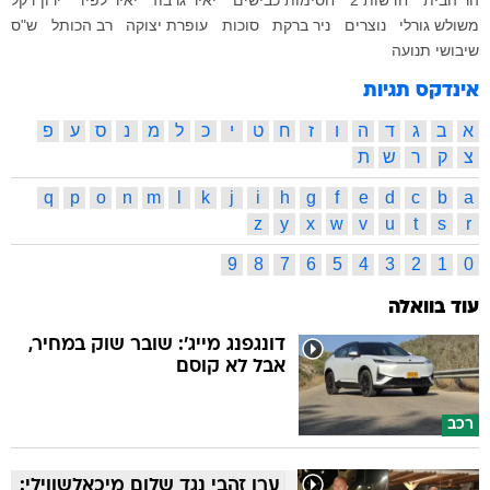
משולש גורלי
נוצרים
ניר ברקת
סוכות
עופרת יצוקה
רב הכותל
ש"ס
שיבושי תנועה
אינדקס תגיות
א
ב
ג
ד
ה
ו
ז
ח
ט
י
כ
ל
מ
נ
ס
ע
פ
צ
ק
ר
ש
ת
q
p
o
n
m
l
k
j
i
h
g
f
e
d
c
b
a
z
y
x
w
v
u
t
s
r
9
8
7
6
5
4
3
2
1
0
עוד בוואלה
דונגפנג מייג': שובר שוק במחיר,
אבל לא קוסם
רכב
ערן זהבי נגד שלום מיכאלשווילי: