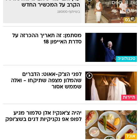
הקרב על המכשיר החדש
בשיתוף סמסונג
סלבס
מסתמן: זה תאריך ההכרזה על
סדרת האייפון 18
טכנולוגיה
לפני הצ'ק-אאוט: הדברים
שהמלון מצפה שתיקחו - ואלה
שממש אסור
תיירות
יהיה צ'אנקי! אלן טלמור מגיע
לפופ אפ נקניקיות דגים בשצ'ופק
אוכל