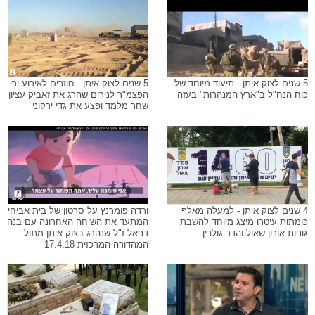
5 שנים לצוק איתן - תיעוד מיוחד של
5 שנים לצוק איתן - חוזרים לאירוע ירי
כוח הנח"ל ב"ארץ המנהרות" בעזה
הפצמ"ר לנירים שהרג את זאביק עציון
שחר מלמד ופצע את גדי ירקוני
4 שנים לצוק איתן - למעלה מאלף
ורדה פומרנץ על סרטון של בית אביחי
כומתות עיטרו מיצג מיוחד להשבת
המתעד את השיחה האחרונה עם בנה
גופות אורון שאול והדר גולדין
דניאל ז"ל שנהרג בצוק איתן מתול
המהדורה המרכזית 17.4.18