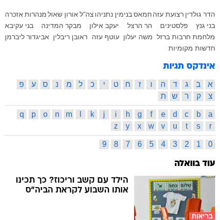
הדר גולדין
רצועת עזה
חמאס
בנימין נתניהו
צה"ל
אורון שאול
מנהרות
אזכרה
בני גנץ
פלסטינים
הר הרצל
יעקב אילון
מבקר המדינה
בני עקיבא
מלחמת חרבות ברזל
משה יעלון
עוטף עזה
ראובן ריבלין
אביגדור ליברמן
חדשות מקומיות
אינדקס תגיות
א
ב
ג
ד
ה
ו
ז
ח
ט
י
כ
ל
מ
נ
ס
ע
פ
צ
ק
ר
ש
ת
q
p
o
n
m
l
k
j
i
h
g
f
e
d
c
b
a
z
y
x
w
v
u
t
s
r
9
8
7
6
5
4
3
2
1
0
עוד בוואלה
הילד עם קשב וריכוז? כך תכינו
אותו השבוע לקראת הביה"ס
בריאות