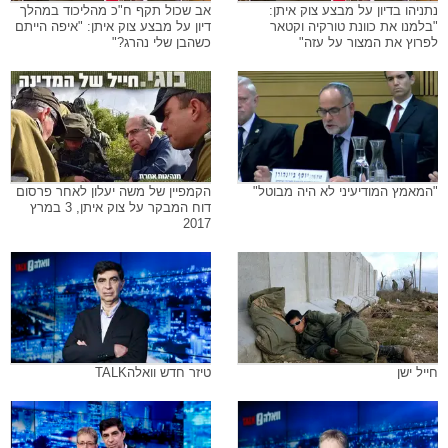
נתניהו בדיון על מבצע צוק איתן:
אב שכול תקף ח"כ מהליכוד במהלך
"בלמנו את כוונת טורקיה וקטאר
דיון על מבצע צוק איתן: "איפה הייתם
לפרוץ את המצור על עזה"
כשהבן שלי נהרג?"
"המאמץ המודיעיני לא היה מבוטל"
הקמפיין של משה יעלון לאחר פרסום
דוח המבקר על צוק איתן, 3 במרץ
2017
חייל ישן
טיזר חדש וואלהTALK