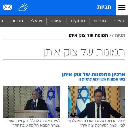
תגיות
ראשי
חדשות
מבזקים
ספורט
ויראלי
תרבות
כס
תגיות
תמונות של צוק איתן
תמונות של צוק איתן
ארכיון התמונות של
צוק איתן
102
תמונות משויכות לתגית זו
יצחק הרצוג בטקס האזכרה הממלכתי
לפיד באזכרה לחללי צוק איתן אומר
לציון עשור למערכת 'צוק איתן'
שצריך למצוא חלופה טובה יותר