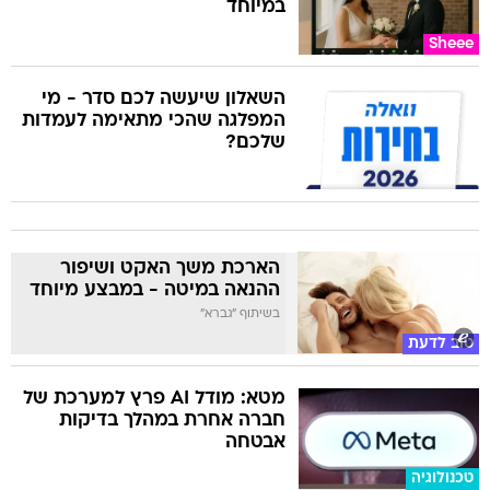
במיוחד
Sheee
השאלון שיעשה לכם סדר - מי
המפלגה שהכי מתאימה לעמדות
שלכם?
הארכת משך האקט ושיפור
ההנאה במיטה - במבצע מיוחד
בשיתוף "גברא"
טוב לדעת
מטא: מודל AI פרץ למערכת של
חברה אחרת במהלך בדיקות
אבטחה
טכנולוגיה