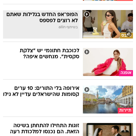
הפופ־אפ החדש בגלילות שאתם
לא רוצים לפספס
בשיתוף allin
סלבס
לכוכבת חתונמי יש "צלקת
סקסית". מנחשים איפה?
אופנה
אירופה בלי התורים: 10 ערים
קסומות שהישראלים עדיין לא גילו
תיירות
זוגות התחילו להתחתן בשיטה
הזאת. הם נכנסו למלכודת רעה