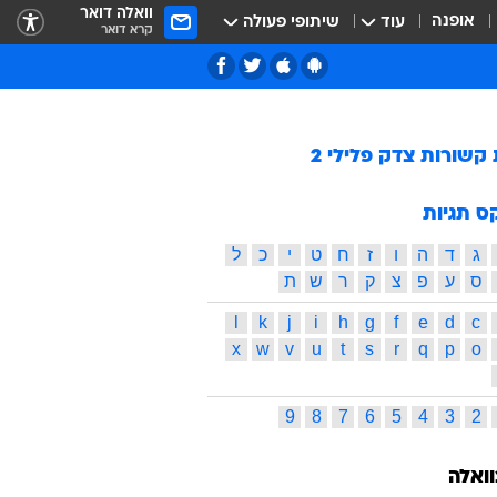
וואלה דואר
אופנה
עוד
שיתופי פעולה
קרא דואר
 קשורות
צדק פלילי 2
ס תגיות
ג
ד
ה
ו
ז
ח
ט
י
כ
ל
ס
ע
פ
צ
ק
ר
ש
ת
l
k
j
i
h
g
f
e
d
c
x
w
v
u
t
s
r
q
p
o
9
8
7
6
5
4
3
2
וואלה