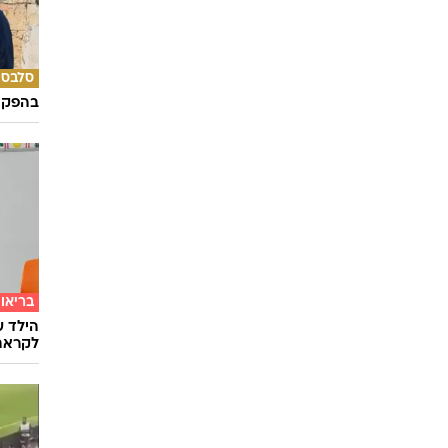
סלבס
בהפקה 
בריאו
הילד ע
לקראת