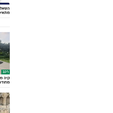
השאלון
מתאימ
רכב
קיה מש
מחודש