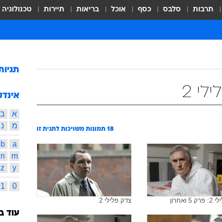
תרבות
סלבס
כסף
אוכל
בריאות
תיירות
טכנולוגיה
תגיות
י 2
אינדק
א
ב
מ
נ
18
תמונות משויכות לתגית זו
b
a
n
m
z
y
1
0
5 ואחרון
צדק פלילי 2
עוד ב