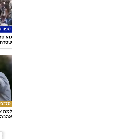
ספורט
מאיפה 
שסרח, 
סלבס
למה א
אהבה 