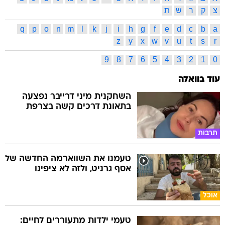
צ
ק
ר
ש
ת
q
p
o
n
m
l
k
j
i
h
g
f
e
d
c
b
a
z
y
x
w
v
u
t
s
r
9
8
7
6
5
4
3
2
1
0
עוד בוואלה
השחקנית מיני דרייבר נפצעה
בתאונת דרכים קשה בצרפת
תרבות
טעמנו את השווארמה החדשה של
אסף גרניט, ולזה לא ציפינו
אוכל
טעמי ילדות מתעוררים לחיים: