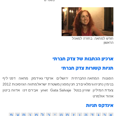
חודש למחאה: בחזרה למאהל
הראשון
ארכיון הכתבות של
צדק חברתי
תגיות קשורות
צדק חברתי
הפגנות
המחאה החברתית
ירושלים
ארקדי גאידמק
מחאה
דפני ליף
בנימין נתניהו
גימלאים
דב חנין
מפגין
משטרת ישראל
מתווה הגז
סוכות 2012
צעדת המיליון
שוויון בנטל
Gata Salvaje
ynet
אבירם זינו
אדווה ביטון
אהוד אולמרט
אינדקס תגיות
א
ב
ג
ד
ה
ו
ז
ח
ט
י
כ
ל
מ
נ
ס
ע
פ