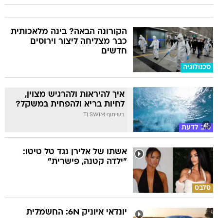
הקורונה הבאה? בינה מלאכותית
כבר מצליחה ליצור וירוסים
חדשים
טכנולוגיה
איך להיראות ולהרגיש מצוין,
לחיות בריא ולהפחית במשקל?
בשיתוף TI SWIM
טוב לדעת
אשתו של אלירן נגד טל טיטו:
"ילדה קטנה, פישרית"
סלבס
יונדאי איוניק 6N: החשמלית