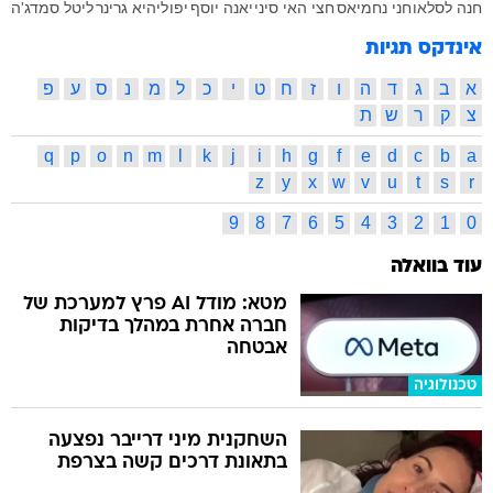
חנה לסלאו
חני נחמיאס
חצי האי סיני
יאנה יוסף
יפו
ליהיא גרינר
ליטל סמדג'ה
אינדקס תגיות
א
ב
ג
ד
ה
ו
ז
ח
ט
י
כ
ל
מ
נ
ס
ע
פ
צ
ק
ר
ש
ת
q
p
o
n
m
l
k
j
i
h
g
f
e
d
c
b
a
z
y
x
w
v
u
t
s
r
9
8
7
6
5
4
3
2
1
0
עוד בוואלה
מטא: מודל AI פרץ למערכת של
חברה אחרת במהלך בדיקות
אבטחה
טכנולוגיה
השחקנית מיני דרייבר נפצעה
בתאונת דרכים קשה בצרפת