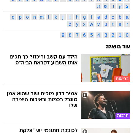
צ
ק
ר
ש
ת
q
p
o
n
m
l
k
j
i
h
g
f
e
d
c
b
a
z
y
x
w
v
u
t
s
r
9
8
7
6
5
4
3
2
1
0
עוד בוואלה
הילד עם קשב וריכוז? כך תכינו
אותו השבוע לקראת הביה"ס
בריאות
אמיר דדון מוכיח שוב שהוא אמן
מוגבל בכמות ובאיכות היצירה
שלו
תרבות
לכוכבת חתונמי יש "צלקת