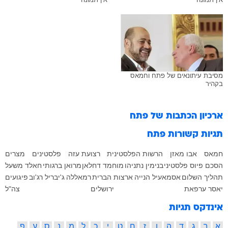
מסיבת עיתונאים של פתח וחמאס
בקהיר
ארכיון הכתבות של
פתח
תגיות קשורות
פתח
חמאס
אבו מאזן
הרשות הפלסטינית
רצועת עזה
פלסטינים
מצרים
הסכם פיוס פלסטיני
בנימין נתניהו
מוחמד דחלאן
מרואן ברגותי
חאלד משעל
תהליך השלום
אסמאעיל הנייה
ארצות הברית
רמאללה
ג'יבריל רג'וב
פיגועים
יאסר ערפאת
ירושלים
צה"ל
אינדקס תגיות
א
ב
ג
ד
ה
ו
ז
ח
ט
י
כ
ל
מ
נ
ס
ע
פ