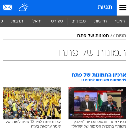
תגיות
ראשי
חדשות
מבזקים
ספורט
ויראלי
תרבות
כס
תגיות
תמונות של פתח
תמונות של פתח
ארכיון התמונות של
פתח
19
תמונות משויכות לתגית זו
בכירי פתח וחמאס הכריזו: "מאבק
עצרת פתח לציון 13 שנים למותו של
משותף בתכנית הסיפוח של ישראל"
יאסר ערפאת בעזה