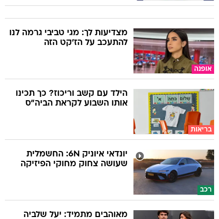
מצדיעות לך: מגי טביבי גרמה לנו
להתעכב על הז'קט הזה
אופנה
הילד עם קשב וריכוז? כך תכינו
אותו השבוע לקראת הביה"ס
בריאות
יונדאי איוניק 6N: החשמלית
שעושה צחוק מחוקי הפיזיקה
רכב
מאוהבים מתמיד: יעל שלביה