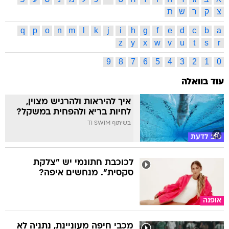
צ
ק
ר
ש
ת
q
p
o
n
m
l
k
j
i
h
g
f
e
d
c
b
a
z
y
x
w
v
u
t
s
r
9
8
7
6
5
4
3
2
1
0
עוד בוואלה
איך להיראות ולהרגיש מצוין,
לחיות בריא ולהפחית במשקל?
בשיתוף TI SWIM
טוב לדעת
לכוכבת חתונמי יש "צלקת
סקסית". מנחשים איפה?
אופנה
מכבי חיפה מעוניינת, נתניה לא