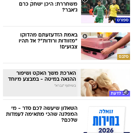
משחררת: היכן ישחק כרם
ג'אבר?
ספורט
באמת הזדעזעתם מהדוקו
"מזוודות ורודות"? אל תהיו
צבועים!
סלבס
הארכת משך האקט ושיפור
ההנאה במיטה - במבצע מיוחד
בשיתוף "גברא"
טוב לדעת
השאלון שיעשה לכם סדר - מי
המפלגה שהכי מתאימה לעמדות
שלכם?