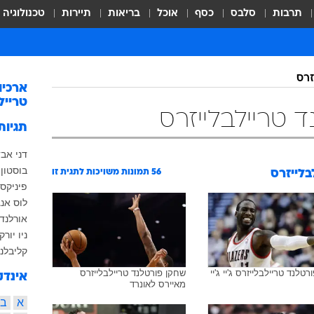
תרבות
סלבס
כסף
אוכל
בריאות
תיירות
טכנולוגיה
זרס
ארכיו
טרייל
 טריילבלייזרס
תגיות
דני אב
בוסטון
בלייזרס
56
תמונות משויכות לתגית זו
פיניקס
לוס אנ
אורלנדו
ניו יורק
קליבלנ
טלנד טריילבלייזרס ג'יי ג'יי
שחקן פורטלנד טריילבלייזרס
אינדק
מאיירס לאונרד
א
ב