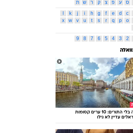
ס
ע
פ
צ
ק
ר
ש
ת
l
k
j
i
h
g
f
e
d
c
x
w
v
u
t
s
r
q
p
o
9
8
7
6
5
4
3
2
וואלה
אירופה בלי התורים: 10 ערים קסומות
לים עדיין לא גילו