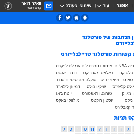
וואלה דואר
אופנה
עוד
שיתופי פעולה
קרא דואר
ן הכתבות של
פורטלנד
בלייזרס
 קשורות
פורטלנד טריילבלייזרס
דיה
NBA
סן אנטוניו ספרס
לוס אנג'לס לייקרס
 סלטיקס
דאלאס מאבריקס
דנבר נאגטס
 סאנס
מיאמי היט
אוקלהומה סיטי ת'אנדר
ג'לס קליפרס
שיקגו בולס
דמיאן לילארד
 מג'יק
טורונטו ראפטורס
יוטה ג'אז
 ניקס
יוסטון רוקטס
מילווקי באקס
ד קאבלירס
ס תגיות
ג
ד
ה
ו
ז
ח
ט
י
כ
ל