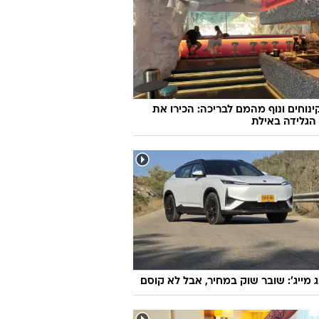
קינוחים ונוף מהמם לבריכה: הכירו את
הגלידה באילת
ג מייג': שובר שוק במחיר, אבל לא קוסם