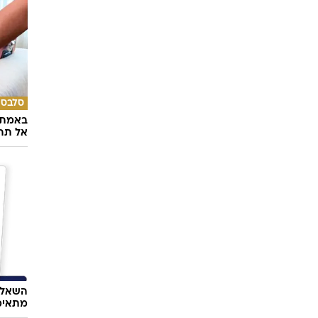
סלבס
באמת ה
אל תהי
השאלון
מתאימ