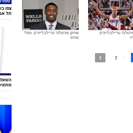
ספורט
צפו בש
תל אבי
רטלנד טריילבלייזרס,
שחקן פורטלנד טריילבלייזרס, ווסלי
וי
מתיוז
2
השאלון
מתאימ