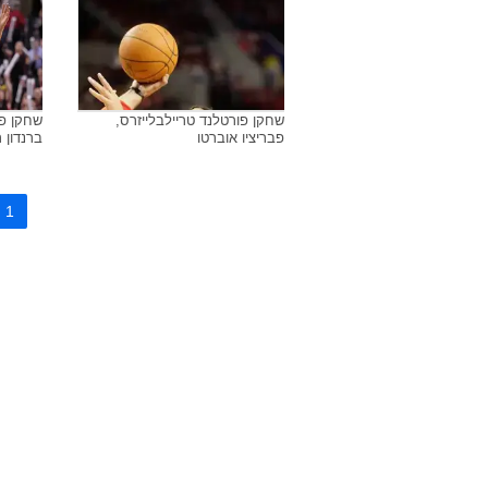
שחקן פורטלנד טריילבלייזרס,
שחקן פו
פבריציו אוברטו
ברנדון ר
1