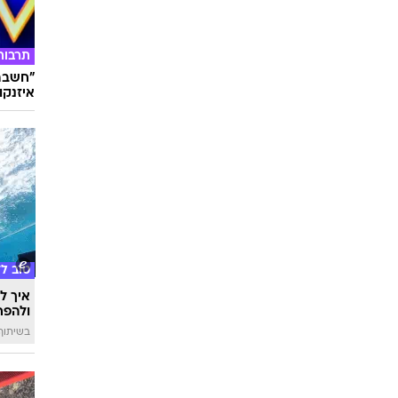
תרבות
"חשבתי
איזנקוט
טוב ל
איך לה
ולהפח
בשיתוף  SWIM