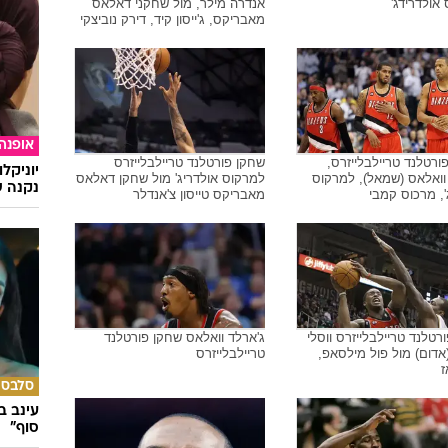
אולדרידג'
אנדרה מילר, מול שחקני דאלאס
מאבריקס, ג'ייסון קיד, דירק נוביצקי
אופנה
ורטלנד טריילבלייזרס,
שחקן פורטלנד טריילבלייזרס
יוניקל
וואלאס (שמאל), למרקוס
למרקוס אולדריג' מול שחקן דאלאס
נקנה ש
', מרכוס קמבי
מאבריקס טייסון צ'אנדלר
רטלנד טריילבלייזרס ווסלי
ג'ארלד וואלאס שחקן פורטלנד
אדום) מול פול מילסאפ,
טריילבלייזרס
ז
סלבס
עינב ב
סוף"