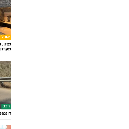
אוכל
מזגן, 
מערת 
רכב
דונגפנ