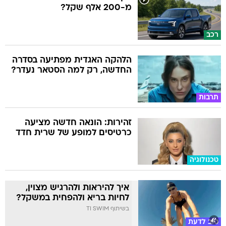
מ-200 אלף שקל?
רכב
הלהקה האגדית מפתיעה בסדרה
החדשה, רק למה הסטאר נעדר?
תרבות
זהירות: הונאה חדשה מציעה
כרטיסים למופע של שרית חדד
טכנולוגיה
איך להיראות ולהרגיש מצוין,
לחיות בריא ולהפחית במשקל?
בשיתוף TI SWIM
טוב לדעת