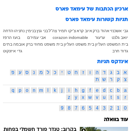
ארכיון הכתבות של
עימאד פארס
תגיות קשורות
עימאד פארס
גבי אשכנזי
אהוד ברק
איוב קרא
צ'יקו תמיר
צה"ל
בני גנץ
בנימין נתניהו
הדחה
יואב גלנט
ערעור
corazon indomable
אבי עמירם
בועז הרפז
בית המשפט העליון
בית משפט העליון
בית משפט מחוזי
ברק אובמה
בתים
גדוד חרב
גדי איזנקוט
אינדקס תגיות
א
ב
ג
ד
ה
ו
ז
ח
ט
י
כ
ל
מ
נ
ס
ע
פ
צ
ק
ר
ש
ת
q
p
o
n
m
l
k
j
i
h
g
f
e
d
c
b
a
z
y
x
w
v
u
t
s
r
9
8
7
6
5
4
3
2
1
0
עוד בוואלה
בקרוב: טנדר פורד חשמלי בפחות