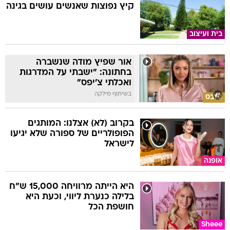
קיץ נפוצות שאנשים עושים בגינה
בית ועיצוב
אור שפיץ מודה שנשברה
בחתונה: "ישבתי על המדרגות
ואכלתי צ'יפס"
בשיתוף מילקה
סלבס
בקרוב (לא) אצלנו: המותגים
הפופולריים של ספורה שלא יגיעו
לישראל
אופנה
היא הייתה מרוויחה 15,000 ש"ח
בלילה כנערת ליווי, וכעת היא
חושפת הכל
Sheee