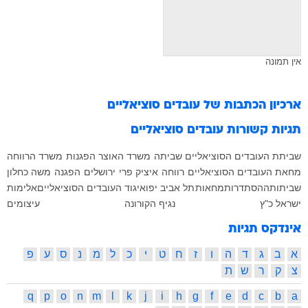
אין תמונה
ארכיון הכתבות של
עובדים סוציאליים
תגיות קשורות
עובדים סוציאליים
שביתת העובדים הסוציאליים
שביתה
משרד האוצר
הפגנות
משרד הרווחה
מחאת העובדים הסוציאליים
רווחה
איציק פרי
ירושלים
הפגנה
משה כחלון
שביתות
ההסתדרות
מחאות
תל אביב יפו
איגוד העובדים הסוציאליים
אלימות
ישראל כ"ץ
נגיף הקורונה
עיצומים
אינדקס תגיות
א
ב
ג
ד
ה
ו
ז
ח
ט
י
כ
ל
מ
נ
ס
ע
פ
צ
ק
ר
ש
ת
q
p
o
n
m
l
k
j
i
h
g
f
e
d
c
b
a