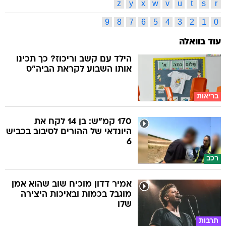
z
y
x
w
v
u
t
s
r
9
8
7
6
5
4
3
2
1
0
עוד בוואלה
הילד עם קשב וריכוז? כך תכינו
אותו השבוע לקראת הביה"ס
בריאות
170 קמ"ש: בן 14 לקח את
היונדאי של ההורים לסיבוב בכביש
6
רכב
אמיר דדון מוכיח שוב שהוא אמן
מוגבל בכמות ובאיכות היצירה
שלו
תרבות