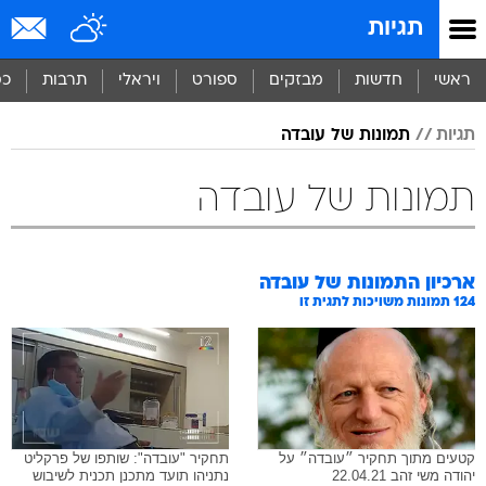
תגיות
ראשי
חדשות
מבזקים
ספורט
ויראלי
תרבות
כס
תגיות
תמונות של עובדה
תמונות של עובדה
ארכיון התמונות של
עובדה
124
תמונות משויכות לתגית זו
קטעים מתוך תחקיר ״עובדה״ על
תחקיר "עובדה": שותפו של פרקליט
יהודה משי זהב 22.04.21
נתניהו תועד מתכנן תכנית לשיבוש