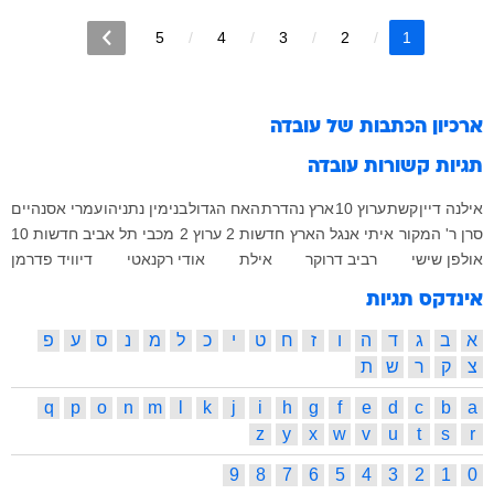
5
4
3
2
1
ארכיון הכתבות של
עובדה
תגיות קשורות
עובדה
אילנה דיין
קשת
ערוץ 10
ארץ נהדרת
האח הגדול
בנימין נתניהו
עמרי אסנהיים
סרן ר'
המקור
איתי אנגל
הארץ
חדשות 2
ערוץ 2
מכבי תל אביב
חדשות 10
אולפן שישי
רביב דרוקר
אילת
אודי רקנאטי
דיוויד פדרמן
אינדקס תגיות
א
ב
ג
ד
ה
ו
ז
ח
ט
י
כ
ל
מ
נ
ס
ע
פ
צ
ק
ר
ש
ת
q
p
o
n
m
l
k
j
i
h
g
f
e
d
c
b
a
z
y
x
w
v
u
t
s
r
9
8
7
6
5
4
3
2
1
0