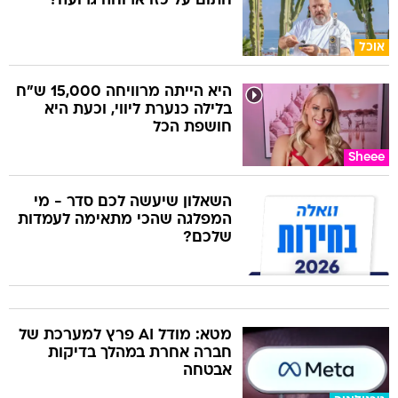
חתום על כזו ארוחה גרועה?
אוכל
היא הייתה מרוויחה 15,000 ש"ח
בלילה כנערת ליווי, וכעת היא
חושפת הכל
Sheee
השאלון שיעשה לכם סדר - מי
המפלגה שהכי מתאימה לעמדות
שלכם?
מטא: מודל AI פרץ למערכת של
חברה אחרת במהלך בדיקות
אבטחה