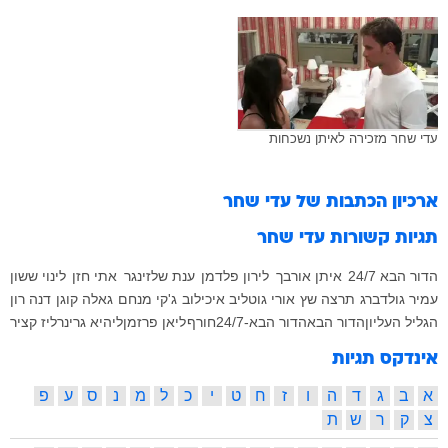
עדי שחר מזכירה לאיתן נשכחות
ארכיון הכתבות של
עדי שחר
תגיות קשורות
עדי שחר
הדור הבא 24/7
איתן אורבך
לירון פלדמן
ענת שלזינגר
אתי חזן
לינוי ששון
עמיר גולדברג
תרצה שץ
אורי גוטליב
איכילוב
ג'קי מנחם
גאלה קוגן
דנה רון
הגליל העליון
הדור הבא
הדור הבא-24/7
חורף
ליאן פרזמן
ליהיא גרינר
ליז קציר
אינדקס תגיות
א
ב
ג
ד
ה
ו
ז
ח
ט
י
כ
ל
מ
נ
ס
ע
פ
צ
ק
ר
ש
ת