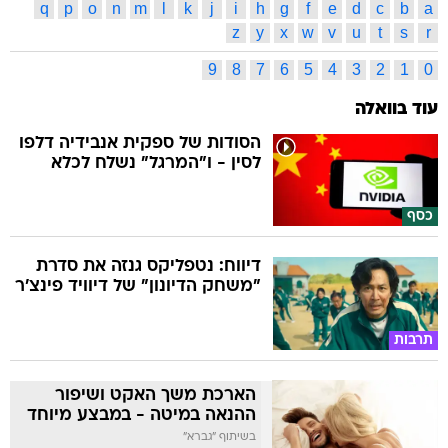
q
p
o
n
m
l
k
j
i
h
g
f
e
d
c
b
a
z
y
x
w
v
u
t
s
r
9
8
7
6
5
4
3
2
1
0
עוד בוואלה
הסודות של ספקית אנבידיה דלפו
לסין - ו"המרגל" נשלח לכלא
כסף
דיווח: נטפליקס גנזה את סדרת
"משחק הדיונון" של דיוויד פינצ'ר
תרבות
הארכת משך האקט ושיפור
ההנאה במיטה - במבצע מיוחד
בשיתוף "גברא"