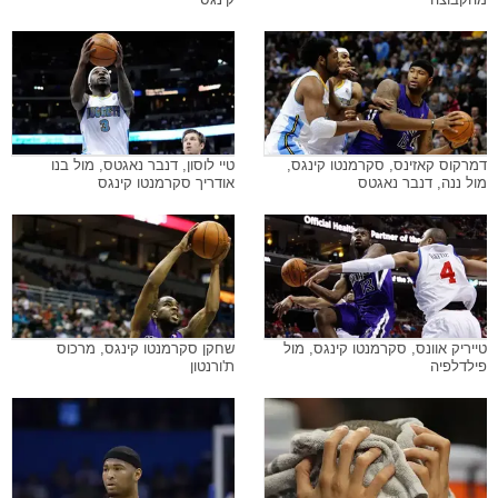
דמרקוס קאזינס, סקרמנטו קינגס,
טיי לוסון, דנבר נאגטס, מול בנו
מול ננה, דנבר נאגטס
אודריך סקרמנטו קינגס
טייריק אוונס, סקרמנטו קינגס, מול
שחקן סקרמנטו קינגס, מרכוס
פילדלפיה
ת'ורנטון