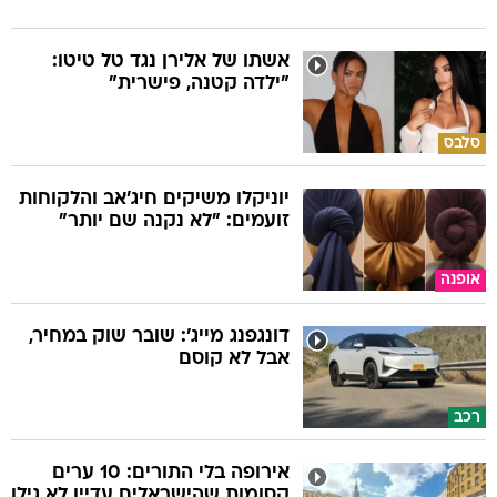
אשתו של אלירן נגד טל טיטו:
"ילדה קטנה, פישרית"
סלבס
יוניקלו משיקים חיג'אב והלקוחות
זועמים: "לא נקנה שם יותר"
אופנה
דונגפנג מייג': שובר שוק במחיר,
אבל לא קוסם
רכב
אירופה בלי התורים: 10 ערים
קסומות שהישראלים עדיין לא גילו