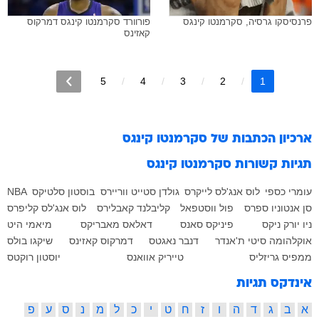
פרנסיסקו גרסיה, סקרמנטו קינגס
פורוורד סקרמנטו קינגס דמרקוס
קאזינס
5
4
3
2
1
ארכיון הכתבות של
סקרמנטו קינגס
תגיות קשורות
סקרמנטו קינגס
עומרי כספי
לוס אנג'לס לייקרס
גולדן סטייט ווריירס
בוסטון סלטיקס
NBA
סן אנטוניו ספרס
פול ווסטפאל
קליבלנד קאבלירס
לוס אנג'לס קליפרס
ניו יורק ניקס
פיניקס סאנס
דאלאס מאבריקס
מיאמי היט
אוקלהומה סיטי ת'אנדר
דנבר נאגטס
דמרקוס קאזינס
שיקגו בולס
ממפיס גריזליס
טייריק אוואנס
יוסטון רוקטס
אינדקס תגיות
א
ב
ג
ד
ה
ו
ז
ח
ט
י
כ
ל
מ
נ
ס
ע
פ