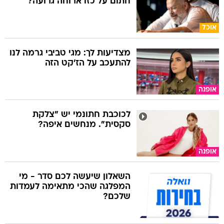
חתום על כזו ארוחה גרועה?
אוכל
מצדיעות לך: מגי טביבי גרמה לנו
להתעכב על הז'קט הזה
אופנה
לכוכבת חתונמי יש "צלקת
סקסית". מנחשים איפה?
אופנה
השאלון שיעשה לכם סדר - מי
המפלגה שהכי מתאימה לעמדות
שלכם?