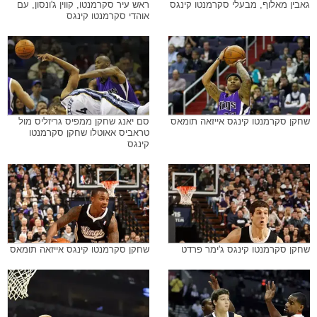
גאבין מאלוף, מבעלי סקרמנטו קינגס
ראש עיר סקרמנטו, קווין ג'ונסון, עם
אוהדי סקרמנטו קינגס
שחקן סקרמנטו קינגס אייזאה תומאס
סם יאנג שחקן ממפיס גריזליס מול
טראביס אאוטלו שחקן סקרמנטו
קינגס
שחקן סקרמנטו קינגס ג'ימר פרדט
שחקן סקרמנטו קינגס אייזאה תומאס