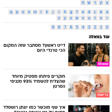
צ
ק
ר
ש
ת
q
p
o
n
m
l
k
j
i
h
g
f
e
d
c
b
a
z
y
x
w
v
u
t
s
r
9
8
7
6
5
4
3
2
1
0
עוד בוואלה
דייט ראשון? מסתבר שזה המקום
הכי טרנדי היום
Sheee
חוקרים פיתחו מסטיק מיוחד
שהצליח להשמיד 93% מנגיפי
הסרטן
בריאות
איך שף מוכשר כמו יונתן רושפלד