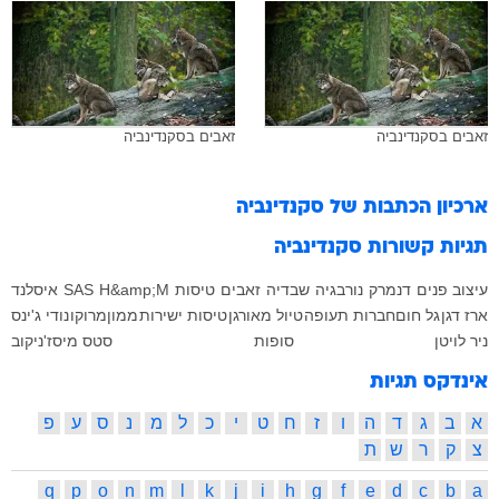
זאבים בסקנדינביה
זאבים בסקנדינביה
ארכיון הכתבות של
סקנדינביה
תגיות קשורות
סקנדינביה
עיצוב פנים
דנמרק
נורבגיה
שבדיה
זאבים
טיסות
H&amp;M
SAS
איסלנד
ארז דגן
גל חום
חברות תעופה
טיול מאורגן
טיסות ישירות
ממון
מרוקו
נודי ג'ינס
ניר לויטן
סופות
סטס מיסז'ניקוב
אינדקס תגיות
א
ב
ג
ד
ה
ו
ז
ח
ט
י
כ
ל
מ
נ
ס
ע
פ
צ
ק
ר
ש
ת
q
p
o
n
m
l
k
j
i
h
g
f
e
d
c
b
a