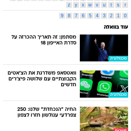
z
y
x
w
v
u
t
s
r
9
8
7
6
5
4
3
2
1
0
עוד בוואלה
מסתמן: זה תאריך ההכרזה על
סדרת האייפון 18
טכנולוגיה
וואטסאפ משדרגת את הצ'אטים
הקבוצתיים עם שלושה פיצ'רים
חדשים
טכנולוגיה
החיה "הנכחדת" שלנו: 250
צפרדעי עגולשון חזרו לצפון