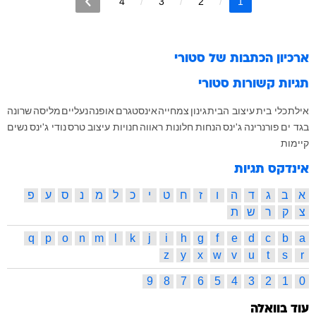
4
3
2
1
ארכיון הכתבות של
סטורי
תגיות קשורות
סטורי
אילת
כלי בית
עיצוב הבית
גינון
צמחייה
אינסטגרם
אופנה
נעליים
מליסה
שרונה
בגד ים
פורנרינה
ג'ינס
הנחות
חלונות ראווה
חנויות עיצוב
טרס
נודי ג'ינס
נשים
קיימות
אינדקס תגיות
א
ב
ג
ד
ה
ו
ז
ח
ט
י
כ
ל
מ
נ
ס
ע
פ
צ
ק
ר
ש
ת
q
p
o
n
m
l
k
j
i
h
g
f
e
d
c
b
a
z
y
x
w
v
u
t
s
r
9
8
7
6
5
4
3
2
1
0
עוד בוואלה