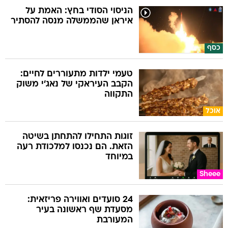
הניסוי הסודי בחץ: האמת על
איראן שהממשלה מנסה להסתיר
כסף
טעמי ילדות מתעוררים לחיים:
הקבב העיראקי של נאג׳י משוק
התקווה
אוכל
זוגות התחילו להתחתן בשיטה
הזאת. הם נכנסו למלכודת רעה
במיוחד
Sheee
24 סועדים ואווירה פריזאית:
מסעדת שף ראשונה בעיר
המעורבת