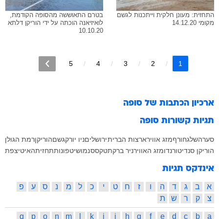
התחזית: מעונן חלקית וייתכנות לגשם
בטרם התאוששה מהסופה הקודמת,
מקומי 14.12.20
לואיזיאנה הוכתה על ידי הוריקן דלתא
10.10.20
5
4
3
2
1
ארכיון הכתבות של
סופה
תגיות קשורות
סופה
סערה
שלג
חורף
מזג אוויר
ארצות הברית
ירושלים
ניו יורק
גשם
הוריקן
רמת הגולן
הוריקן סנדי
טורנדו
מזג האוויר
ניר ברקת
טקסס
נמו
שיטפונות
תחזית
האיטי
צפת
אינדקס תגיות
א
ב
ג
ד
ה
ו
ז
ח
ט
י
כ
ל
מ
נ
ס
ע
פ
צ
ק
ר
ש
ת
q
p
o
n
m
l
k
j
i
h
g
f
e
d
c
b
a