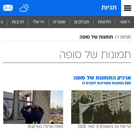
תגיות
ראשי
חדשות
מבזקים
ספורט
ויראלי
תרבות
כס
תגיות
תמונות של סופה
תמונות של סופה
ארכיון התמונות של
סופה
565
תמונות משויכות לתגית זו
קריסת עץ באשקלון 9 ינואר 2026
סופת טורנדו בארקנסו