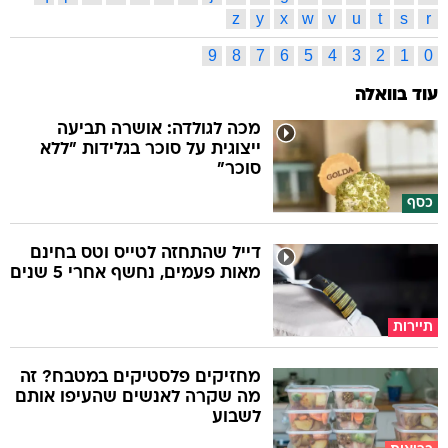
z
y
x
w
v
u
t
s
r
9
8
7
6
5
4
3
2
1
0
עוד בוואלה
מכה לגולדה: אושרה תביעה
ייצוגית על סוכר בגלידות "ללא
סוכר"
כסף
דייל שהתחזה לטייס וטס בחינם
מאות פעמים, נחשף אחרי 5 שנים
תיירות
מחזיקים פלסטיקים במטבח? זה
מה שקרה לאנשים שהעיפו אותם
לשבוע