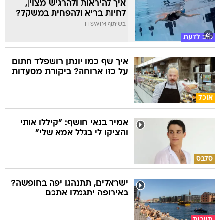
איך להיראות ולהרגיש מצוין,
לחיות בריא ולהפחית במשקל?
בשיתוף TI SWIM
טוב לדעת
איך שף כמו יונתן רושפלד חתום
על כזו ארוחה? ביקורת מסעדות
אוכל
אמיר בנאי חושף: "קיללו אותי
והציקו לי בגלל אמא שלי"
סלבס
ישראלים, תתנהגו יפה בחופשה?
באירופה יתגמלו אתכם
תיירות