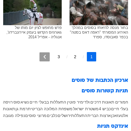
בחור מנסה להיאחז בסוסים במהלך
פרש מחופש לציון יום מותו של
האירוע המסורתי "ראפה דאס בסטה"
גאורגיוס הקדוש בעמק איירונברידג',
בכפר סאבוסדו, ספרד
אנגליה - אפריל 2014
3
2
1
ארכיון הכתבות של
סוסים
תגיות קשורות
סוסים
חמורים
תאונות דרכים
ולדימיר פוטין
התעללות בבעלי חיים
נשיא
סוס
רויסה
בעלי חיים
כביש 4
משטרת ישראל
משפחת המלוכה הבריטית
רמת גן
תאונות
אלטעזאכן
ארצות הברית
התעללות
ירושלים
כלבים
מרוצי סוסים
נפילה מגובה
אינדקס תגיות