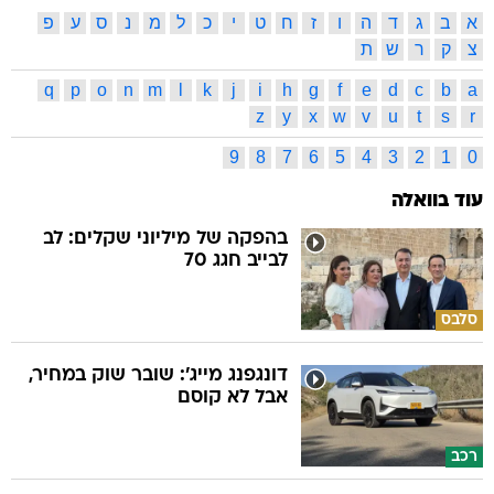
א
ב
ג
ד
ה
ו
ז
ח
ט
י
כ
ל
מ
נ
ס
ע
פ
צ
ק
ר
ש
ת
q
p
o
n
m
l
k
j
i
h
g
f
e
d
c
b
a
z
y
x
w
v
u
t
s
r
9
8
7
6
5
4
3
2
1
0
עוד בוואלה
בהפקה של מיליוני שקלים: לב
לבייב חגג 70
סלבס
דונגפנג מייג': שובר שוק במחיר,
אבל לא קוסם
רכב