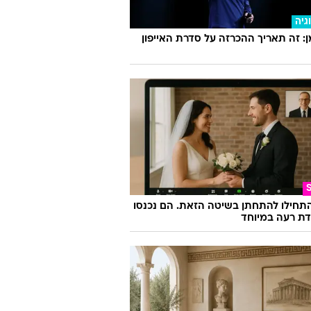
 חתונמי יש "צלקת סקסית". מנחשים
גיה
 זה תאריך ההכרזה על סדרת האייפון