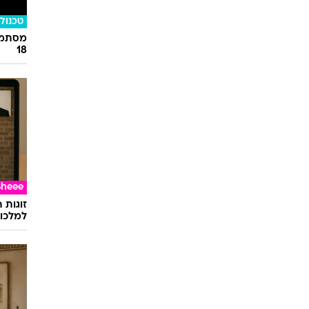
אופנה
לכוכבת
איפה?
טכנולו
מסתמן:
18