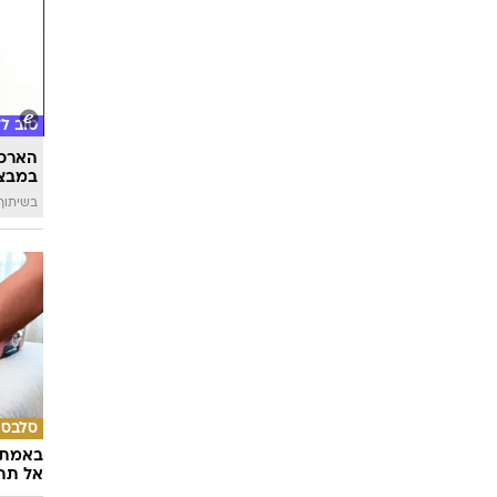
תרבות
לאחר ד
מרגיעה
טוב ל
הארכת
במבצע
בשיתוף 