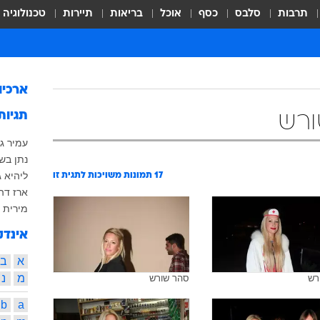
תרבות
סלבס
כסף
אוכל
בריאות
תיירות
טכנולוגיה
ארכיו
תגיות
ורש
עמיר ג
נתן בש