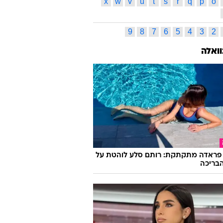
רינר
נופר מור
ענבל משולמי
אוכל
אירית רחמים
 דרזנר
דאעש
מאור ברברבאום
מיקי חיימוביץ'
קנין
מעין פורטר
H&M
ס תגיות
ג
ד
ה
ו
ז
ח
ט
י
כ
ל
ס
ע
פ
צ
ק
ר
ש
ת
l
k
j
i
h
g
f
e
d
c
x
w
v
u
t
s
r
q
p
o
9
8
7
6
5
4
3
2
וואלה