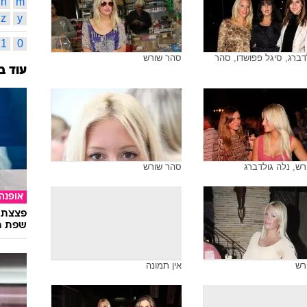
ליהיא ג
17
תמונות משויכות לתגית זו
ארז דה
מירית ו
אינדק
א
ב
מ
נ
רש
סהר שורש
b
a
n
m
z
y
1
0
דברג, סיגל פפושדו, סהר
סהר שורש
עוד ב