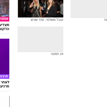
ש, נלה גולדברג
סהר שורש
אופנה
פצצת 
שפת ה
רש
אין תמונה
אופנה
נה
ענבל משולמי, סהר שורש
מצדיעו
הז'קט 
אין תמונה