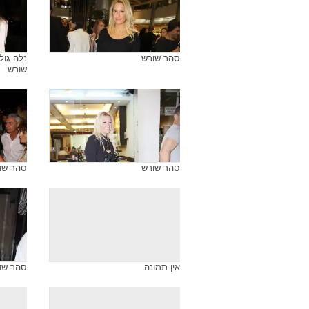
ארכיון התמונות של
סהר שורש
טום קשתי, סהר שורש
סהר שו
סהר שורש
נלה גול
שורש