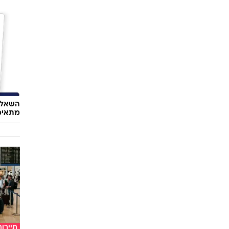
סלבס
באמת ה
אל תהי
השאלון
מתאימ