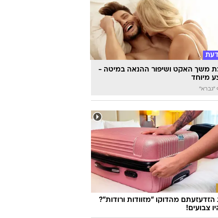
אגת המעריצים ממצבה, מרגלית צנעני
: "הכל בסדר"
דעת
 משך האקט ושיפור ההנאה במיטה -
 מיוחד
"גברא"