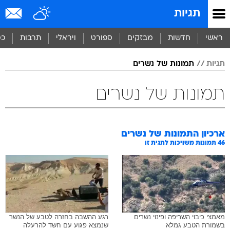
תגיות
ראשי
חדשות
מבזקים
ספורט
ויראלי
תרבות
כס
תגיות
תמונות של נשרים
תמונות של נשרים
ארכיון התמונות של
נשרים
46
תמונות משויכות לתגית זו
מאמצי כיבוי השריפה ופינוי נשרים
רגע ההשבה בחזרה לטבע של הנשר
בשמורת הטבע גמלא
שנמצא פגוע עם חשד להרעלה