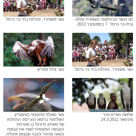
יום הנשר הבינלאומי בשמורת גמלא
נשר משוחרר, פעילות בחי בר כרמל
ובחי-בר כרמל. 7 בספטמבר 2013
נשר משוחרר, פעילות בחי בר כרמל
נשר גדול ממריא
שלושה נשרים ונזיר.
נשר מאולף מתעופף באיצטדיון
מינימאר.24.3.2012
האולימפי ברומא רגע לפני התחלתו
של משחק כדורגל בו מארחת
הקבוצה המקומית לאציו את קבוצת
ג'נואה מהעיר ג'נובה שבצפון איטליה,