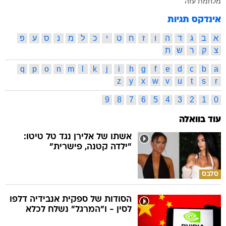
מלחמת עזה
אינדקס תגיות
א
ב
ג
ד
ה
ו
ז
ח
ט
י
כ
ל
מ
נ
ס
ע
פ
צ
ק
ר
ש
ת
q
p
o
n
m
l
k
j
i
h
g
f
e
d
c
b
a
z
y
x
w
v
u
t
s
r
9
8
7
6
5
4
3
2
1
0
עוד בוואלה
אשתו של אלירן נגד טל טיטו:
"ילדה קטנה, פישרית"
סלבס
הסודות של ספקית אנבידיה דלפו
לסין - ו"המרגל" נשלח לכלא