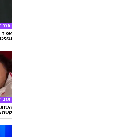
תרבות
אמיר ד
ובאיכו
תרבות
השחקני
קשה ב