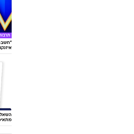
תרבות
"חשבתי
איזנקוט
השאלון
מתאימ