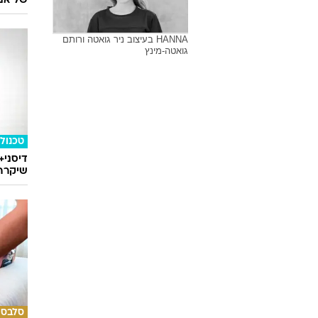
של אנט
HANNA בעיצוב ניר גואטה ורותם
גואטה-מינץ
טכנולו
דיסני+
שיקרה 
סלבס