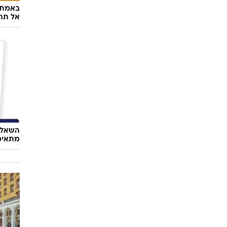
באמת ה
אל תהי
השאלון
מתאימ