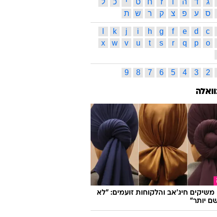
ג
ד
ה
ו
ז
ח
ט
י
כ
ל
ס
ע
פ
צ
ק
ר
ש
ת
l
k
j
i
h
g
f
e
d
c
x
w
v
u
t
s
r
q
p
o
9
8
7
6
5
4
3
2
וואלה
ו משיקים חיג'אב והלקוחות זועמים: "לא
ם יותר"