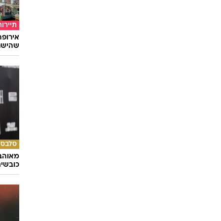
תיירות
שהישרא
סלבס
מאוהבי
כובשי