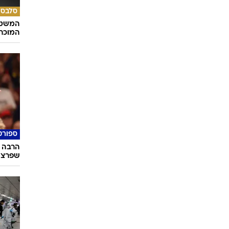
סלבס
המשטר
המוכר
ספורט
הרבה 
שפרצה ב