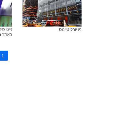
ניו-יורק טיימס
באתר הני
1