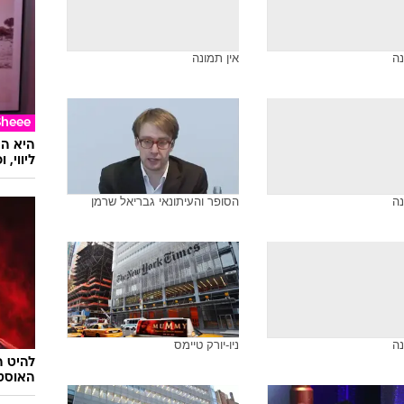
נה
אין תמונה
Sheee
ליווי,
נה
הסופר והעיתונאי גבריאל שרמן
נה
ניו-יורק טיימס
להיט ה
האוסט