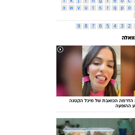
l
k
j
i
h
g
f
e
d
c
x
w
v
u
t
s
r
q
p
o
9
8
7
6
5
4
3
2
וואלה
 הדרמה הכואבת של מיכל הקטנה
 ההופעה