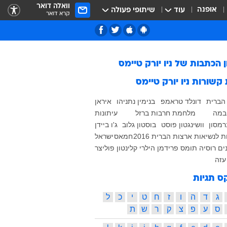
וואלה דואר
אופנה
עוד
שיתופי פעולה
קרא דואר
ן הכתבות של
ניו יורק טיימס
 קשורות
ניו יורק טיימס
הברית
דונלד טראמפ
בנימין נתניהו
איראן
במה
מלחמת חרבות ברזל
עיתונות
רמסון
וושינגטון פוסט
בוסטון גלוב
ג'ו ביידן
 לנשיאות ארצות הברית 2016
חמאס
ישראל
ים
רוסיה
תומס פרידמן
הילרי קלינטון
פוליצר
עזה
ס תגיות
ג
ד
ה
ו
ז
ח
ט
י
כ
ל
ס
ע
פ
צ
ק
ר
ש
ת