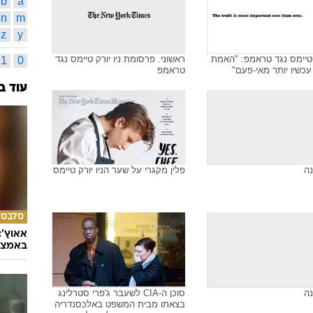
b
a
n
m
z
y
ק טיימס נגד טראמפ: "האמת
ראשוני. פרסומת ניו יורק טיימס נגד
1
0
כשיו יותר מאי-פעם"
טראמפ
עוד ב
נה
פלין מקגרי על שער הניו יורק טיימס
סלבס
אאוץ':
באמצע
נה
סוכן ה-CIA לשעבר ג'פרי סטרלינג
בצאתו מבית המשפט באלכסנדריה