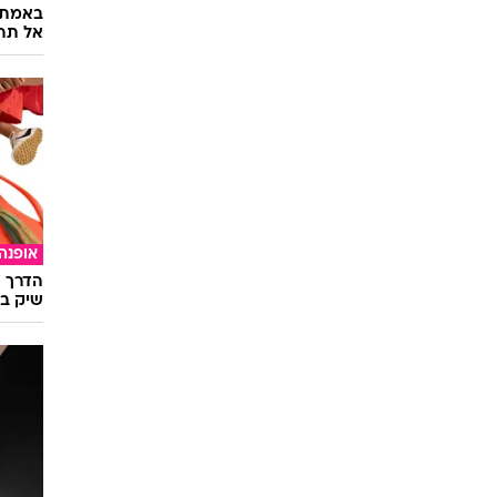
באמת ה
אל תהי
אופנה
הדרך ה
שיק בא