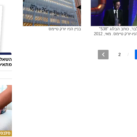
נייט סילבר, כותב הבלוג "538"
בניין הניו יורק טיימס
ו-יורק טיימס. מאי, 2012
2
השאלון
מתאימ
סלבס