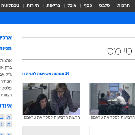
תרבות
סלבס
כסף
אוכל
בריאות
תיירות
טכנולוגיה
ארכיו
תגיות
 טיימס
ארצות 
ברק או
ג'יל אב
39
תמונות משויכות לתגית זו
הבחירות
פלסטינ
רצועת 
אינדק
א
ב
הרביעית לסקר את טראמפ
הרשות הרביעית לסקר את טראמפ
מ
נ