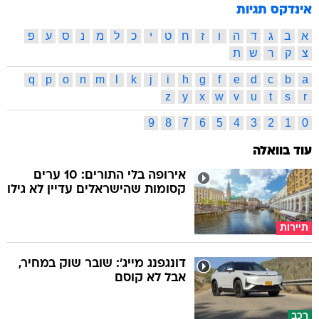
אינדקס תגיות
א
ב
ג
ד
ה
ו
ז
ח
ט
י
כ
ל
מ
נ
ס
ע
פ
צ
ק
ר
ש
ת
q
p
o
n
m
l
k
j
i
h
g
f
e
d
c
b
a
z
y
x
w
v
u
t
s
r
9
8
7
6
5
4
3
2
1
0
עוד בוואלה
אירופה בלי התורים: 10 ערים
קסומות שהישראלים עדיין לא גילו
תיירות
דונגפנג מייג': שובר שוק במחיר,
אבל לא קוסם
רכב