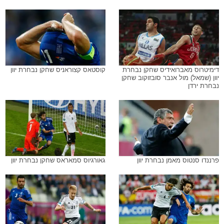
דימיטרוס מאברואידיס שחקן נבחרת
קוסטאס קצוראניס שחקן נבחרת יוון
יוון (שמאל) מול אנבר סובזוקוב שחקן
נבחרת ירדן
פרננדו סנטוס מאמן נבחרת יוון
גאורגיוס סמאראס שחקן נבחרת יוון