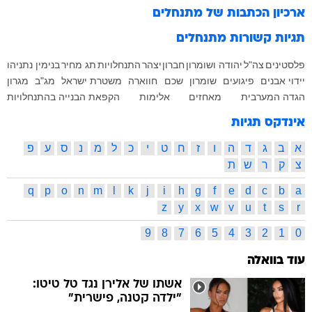
ארכיון הכתבות של
מתנחלים
תגיות קשורות
מתנחלים
פלסטינים
צה"ל
יהודה ושומרון
חברון
יצהר
התנחלויות
תג מחיר
בנימין נתניהו
יידוי אבנים
פיגועים
שומרון
שכם
חווארה
משטרת ישראל
מג"ב
מגרון
הגדה המערבית
מאחזים
אלימות
הקפאת הבנייה בהתנחלויות
אינדקס תגיות
א
ב
ג
ד
ה
ו
ז
ח
ט
י
כ
ל
מ
נ
ס
ע
פ
צ
ק
ר
ש
ת
q
p
o
n
m
l
k
j
i
h
g
f
e
d
c
b
a
z
y
x
w
v
u
t
s
r
9
8
7
6
5
4
3
2
1
0
עוד בוואלה
אשתו של אלירן נגד טל טיטו:
"ילדה קטנה, פישרית"