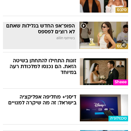
סלבס
הפופ־אפ החדש בגלילות שאתם
לא רוצים לפספס
בשיתוף allin
סלבס
זוגות התחילו להתחתן בשיטה
הזאת. הם נכנסו למלכודת רעה
במיוחד
Sheee
דיסני+ מחליפה אפליקציה
בישראל: זה מה שיקרה למנויים
טכנולוגיה