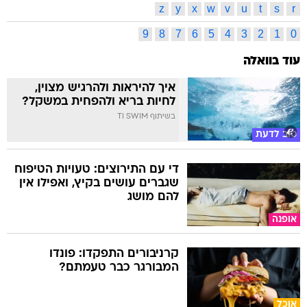
z
y
x
w
v
u
t
s
r
9
8
7
6
5
4
3
2
1
0
עוד בוואלה
איך להיראות ולהרגיש מצוין,
לחיות בריא ולהפחית במשקל?
בשיתוף TI SWIM
טוב לדעת
די עם התירוצים: טעויות הטיפוח
שגברים עושים בקיץ, ואפילו אין
להם מושג
אופנה
קרניבורים התפקדו: פונדו
המבורגר כבר טעמתם?
אוכל