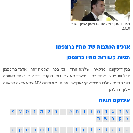
נפתח סניף איקאה בראשון לציון- מרץ
2010
ארכיון הכתבות של
מתיו ברונפמן
תגיות קשורות
מתיו ברונפמן
בנק דיסקונט
איקאה
שלמה זוהר
יוסי בכר
שלמה זהר
אדגר ברונפמן
יובל שטייניץ
יצחק כהן
משרד האוצר
נוחי דנקנר
דב צור
יצחק תשובה
רוני חזקיהו
שולם פישר
שוקי אורן
שרי אריסון
אוגוסטה MV
איקא
אישה לראווה
אלון תורג'מן
אינדקס תגיות
א
ב
ג
ד
ה
ו
ז
ח
ט
י
כ
ל
מ
נ
ס
ע
פ
צ
ק
ר
ש
ת
q
p
o
n
m
l
k
j
i
h
g
f
e
d
c
b
a