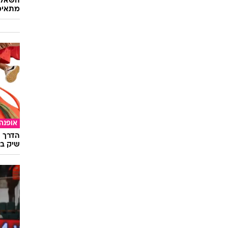
השאלון
מתאימ
אופנה
הדרך ה
שיק בא