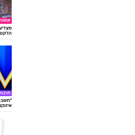
אופנה
מצדיעו
הז'קט 
תרבות
"חשבתי
איזנקוט