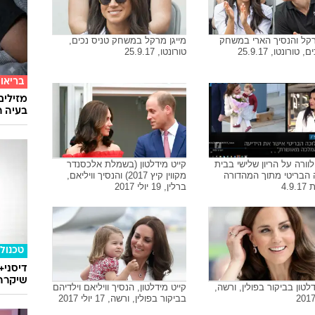
רקל והנסיך הארי במשחק
מייגן מרקל במשחק טניס נכים,
 טורונטו, 25.9.17
טורונטו, 25.9.17
בריאו
מזילים
בעיה ר
לוורה על הריון שלישי בבית
קייט מידלטון (בשמלת אלכסנדר
 הבריטי מתוך המהדורה
מקווין קיץ 2017) והנסיך וויליאם,
4.9
ברלין, 19 יולי 2017
טכנולו
דיסני+
שיקרה 
לטון בביקור בפולין, ורשה,
קייט מידלטון, הנסיך וויליאם וילדיהם
בביקור בפולין, ורשה, 17 יולי 2017