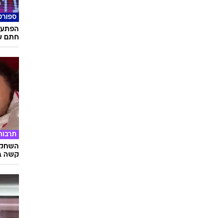
ספורט
הפתעה:
חתם על 
תרבות
השחקני
קשה ב