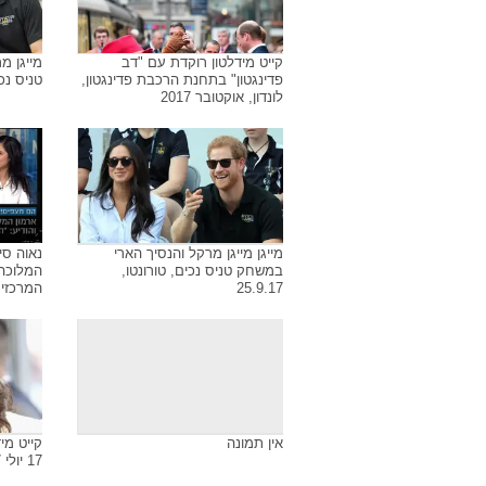
קייט מידלטון רוקדת עם "דב
מייגן מ
פדינגטון" בתחנת הרכבת פדינגטון,
טניס נכים,
לונדון, אוקטובר 2017
מייגן מייגן מרקל והנסיך הארי
נאוה סי
במשחק טניס נכים, טורונטו,
המלוכה
25.9.17
המרכזית .17
אין תמונה
קייט מיד
17 יולי 2017