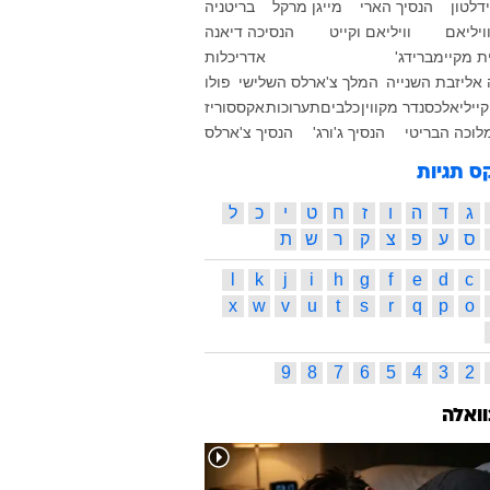
דלטון
הנסיך הארי
מייגן מרקל
בריטניה
ויליאם
וויליאם וקייט
הנסיכה דיאנה
ת מקיימברידג'
אדריכלות
אליזבת השנייה
המלך צ'ארלס השלישי
פולו
יילי
אלכסנדר מקווין
כלבים
תערוכות
אקססוריז
לוכה הבריטי
הנסיך ג'ורג'
הנסיך צ'ארלס
ס תגיות
ג
ד
ה
ו
ז
ח
ט
י
כ
ל
ס
ע
פ
צ
ק
ר
ש
ת
l
k
j
i
h
g
f
e
d
c
x
w
v
u
t
s
r
q
p
o
9
8
7
6
5
4
3
2
וואלה