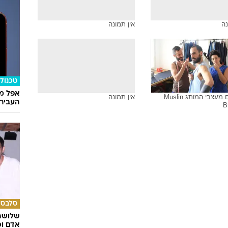
נה
אין תמונה
כסף
תרבות 
מאה א
נה
אין תמונה
טכנולו
אפל מח
ראיון עם מעצבי המותג Muslin
אין תמונה
העבירו מ
B