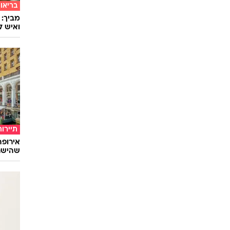
מתאימ
בריאו
מביך: 
ואיש ל