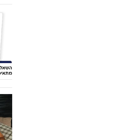
סלבס
שלושה 
אדם וס
השאלון