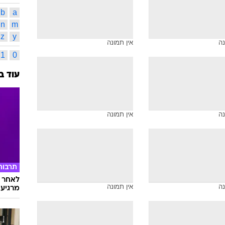
עיצוב פ
27
תמונות משויכות לתגית זו
others
אוליביי
איחוד 
ארמני
אינדק
בסייל - מור חמד
מעצבים בסייל - קארן אוברזון
א
ב
מ
נ
b
a
n
m
z
y
נה
אין תמונה
1
0
עוד ב
נה
אין תמונה