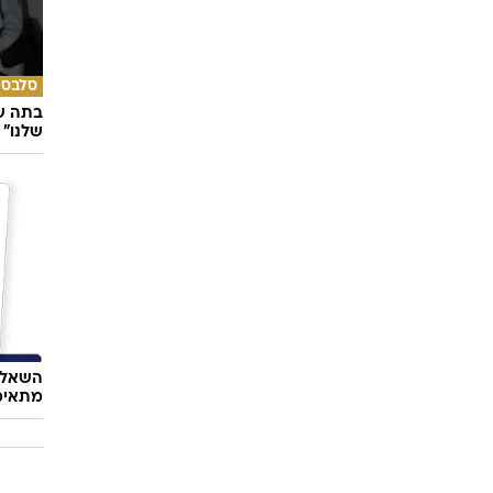
אופנה
פצצת 
שפת ה
סלבס
בתה של
שלנו"