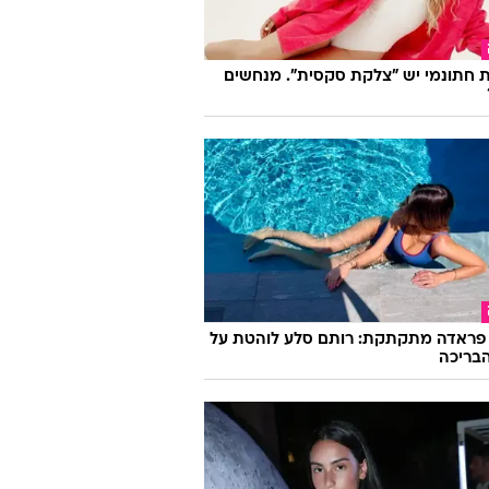
אירופה בלי התורים: 10 ערים קסומות
לים עדיין לא גילו
 חתונמי יש "צלקת סקסית". מנחשים