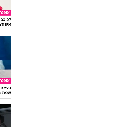
תיירות
שהישרא
אופנה
לכוכבת
איפה?