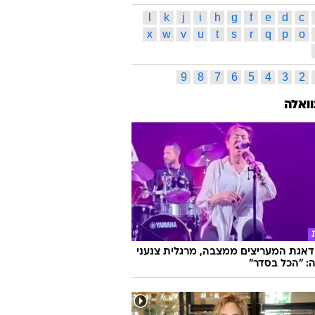
נים
קיאן פרנקפורט
תעשיית האופנה
ARCDB
muslin br
אביב
אביזרים משלימים
ה רוסטאן
אופנה
אופנת חו"ל
האמירויות הערביות
אלי סאאב
אסאפה פאוול
ס תגיות
ג
ד
ה
ו
ז
ח
ט
י
כ
ל
ס
ע
פ
צ
ק
ר
ש
ת
l
k
j
i
h
g
f
e
d
c
x
w
v
u
t
s
r
q
p
o
9
8
7
6
5
4
3
2
וואלה