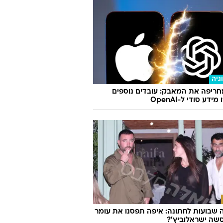
השופוני והלארג'יות: אלף שקל לארוחה,
לף לחתונה
גיה
ריפה את המאבק: עובדים נוספים
ידע סודי ל-OpenAI