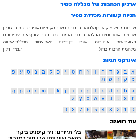
ארכיון הכתבות של
מכללת ספיר
תגיות קשורות
מכללת ספיר
שדרות
מבצע צוק איתן
מלחמה בדרום
חדשות מקומיות
אוניברסיטת בן גוריון
שריפות
אוטובוסים
הסלמה בדרום
הפגנה
סטודנטים
עוטף עזה
עפיפונים
רצועת עזה
אוטובוס
אונס
דן דרום
זאב צחור
מכללת אחווה
מלחמת חרבות ברזל
עמרי ידלין
אינדקס תגיות
א
ב
ג
ד
ה
ו
ז
ח
ט
י
כ
ל
מ
נ
ס
ע
פ
צ
ק
ר
ש
ת
q
p
o
n
m
l
k
j
i
h
g
f
e
d
c
b
a
z
y
x
w
v
u
t
s
r
9
8
7
6
5
4
3
2
1
0
עוד בוואלה
בלי תיירים: ניר קיפניס ביקר
בפאב השכונתי הכי טוב במדריד