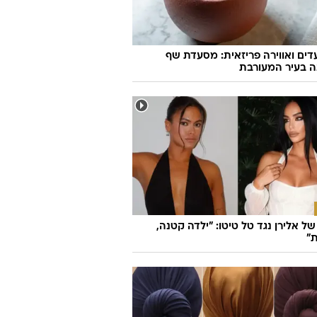
יראות ולהרגיש מצוין, לחיות בריא
ית במשקל?
TI
ועדים ואווירה פריזאית: מסעדת שף
ה בעיר המעורבת