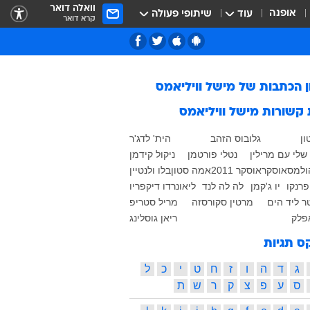
וואלה דואר
אופנה
עוד
שיתופי פעולה
קרא דואר
ן הכתבות של
מישל וויליאמס
 קשורות
מישל וויליאמס
ון
גלובוס הזהב
הית' לדג'ר
שלי עם מרילין
נטלי פורטמן
ניקול קידמן