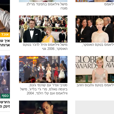
יליאמס בטקס פרסי ה-SAG
כף ידה של מישל וויליאמס בטקס
גלובוס הזהב 2012
אופנה
הדרך ה
שיק בא
יליאמס
מישל וויליאמס בתפקיד מרילין
מונרו
אוכל
איך שף
יליאמס בטקס האוסקר,
מישל וויליאמס והית' לדג'ר בטקס
ארוחה 
האוסקר, 2006 גטי