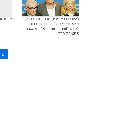
נעליה של הלנה בונהם קרטר
מישל וו
בטקס גלובוס הזהב 2011
2011
ליאונרדו דיקפריו, מרטין סקורסזה,
אין תמו
מישל וויליאמס בהקרנת הבכורה
לסרט "Shutter Island" במסגרת
פסטיבל ברלין
1