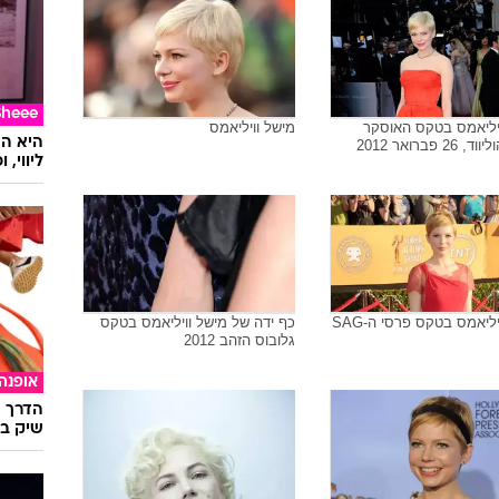
מאי 2014
ספורט
לא עוז
ולבליי
נה
מישל וויליאמס לובשת לואי ויטון
בטקס פרסי האוסקר, הוליווד, 26
פברואר 2012
Sheee
יליאמס בטקס האוסקר
מישל וויליאמס
ליווי,