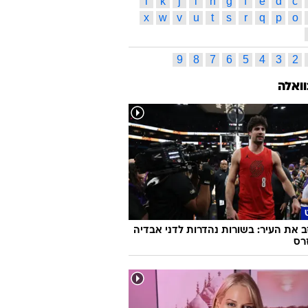
הולמס
אוסקר
אוסקר 2011
אמה סטון
בלו ולנטיין
פרנקו
יו ג'קמן
לה לה לנד
ליאונרדו דיקפריו
ר ליד הים
מרטין סקורסזה
מריל סטריפ
אפלק
ריאן גוסלינג
ס תגיות
ג
ד
ה
ו
ז
ח
ט
י
כ
ל
ס
ע
פ
צ
ק
ר
ש
ת
l
k
j
i
h
g
f
e
d
c
x
w
v
u
t
s
r
q
p
o
9
8
7
6
5
4
3
2
וואלה