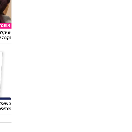
סלבס
אשתו ש
פישרית
אופנה
יוניקל
נקנה ש