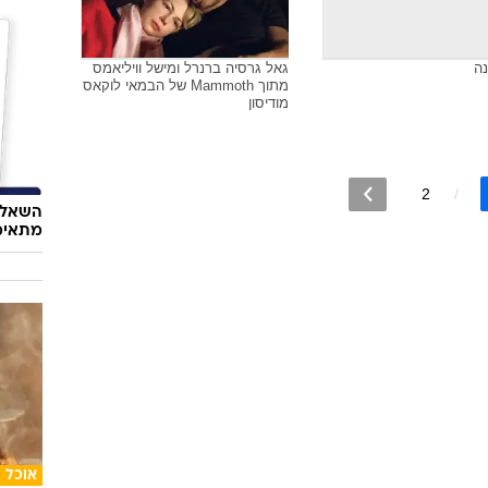
יליאמס בטקס גלובוס הזהב
סטיבי וונדר עם קווינסי ג'ונס,
ביונסה נואלס, מרי ג'יי בלייג', מישל
וויליאמס ועם קלי רולנד, 2004
כסף
היורש 
זינק ה
נה
גאל גרסיה ברנרל ומישל וויליאמס
מתוך Mammoth של הבמאי לוקאס
מודיסון
2
השאלון
מתאימ