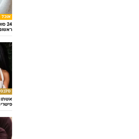
איך לה
ולהפח
בשיתוף  SWIM
אוכל
24 ס
ראשונ