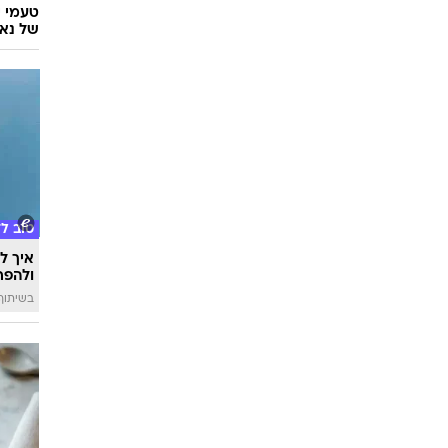
אוכל
טעמי י
של נאג
טוב ל