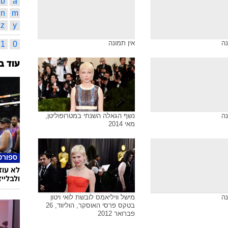
קייטי 
32
תמונות משויכות לתגית זו
ג'יימס 
מנצ'סט
קייסי 
אינדק
א
ב
נה
אין תמונה
מ
נ
b
a
n
m
z
y
נה
אין תמונה
1
0
עוד ב
נה
נשף הגאלה השנתי במטרופוליטן,