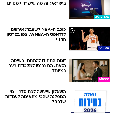
בישראל: זה מה שיקרה למנויים
טכנולוגיה
כוכב ה-NBA לשעבר: אירשם
לדראפט ה-WNBA. צפו בסרטון
ההזוי
ספורט
זוגות התחילו להתחתן בשיטה
הזאת. הם נכנסו למלכודת רעה
במיוחד
Sheee
השאלון שיעשה לכם סדר - מי
המפלגה שהכי מתאימה לעמדות
שלכם?