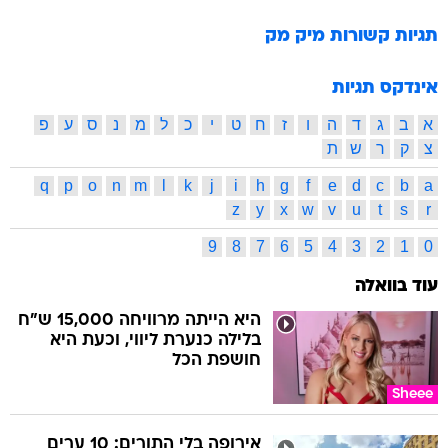
תגיות קשורות
מיק מק
אינדקס תגיות
א
ב
ג
ד
ה
ו
ז
ח
ט
י
כ
ל
מ
נ
ס
ע
פ
צ
ק
ר
ש
ת
q
p
o
n
m
l
k
j
i
h
g
f
e
d
c
b
a
z
y
x
w
v
u
t
s
r
9
8
7
6
5
4
3
2
1
0
עוד בוואלה
היא הייתה מרוויחה 15,000 ש"ח
בלילה כנערת ליווי, וכעת היא
חושפת הכל
Sheee
אירופה בלי התורים: 10 ערים