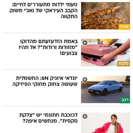
טעמי ילדות מתעוררים לחיים:
הקבב העיראקי של נאג׳י משוק
התקווה
אוכל
באמת הזדעזעתם מהדוקו
"מזוודות ורודות"? אל תהיו
צבועים!
סלבס
יונדאי איוניק 6N: החשמלית
שעושה צחוק מחוקי הפיזיקה
רכב
לכוכבת חתונמי יש "צלקת
סקסית". מנחשים איפה?