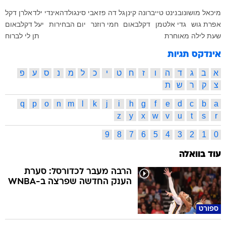
מיכאל מושונוב
נינט טייב
רונה קינן
גל דה פז
אבי סינגולדה
אינדי ילד
אלרן דקל
אפרת גוש
גדי אלטמן
דקלבאום
חמי רוזנר
יום הבחירות
יעל דקלבאום
שעת לילה מאוחרת
תן לי לברוח
אינדקס תגיות
א
ב
ג
ד
ה
ו
ז
ח
ט
י
כ
ל
מ
נ
ס
ע
פ
צ
ק
ר
ש
ת
q
p
o
n
m
l
k
j
i
h
g
f
e
d
c
b
a
z
y
x
w
v
u
t
s
r
9
8
7
6
5
4
3
2
1
0
עוד בוואלה
הרבה מעבר לכדורסל: סערת
הענק החדשה שפרצה ב-WNBA
ספורט