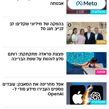
אבטחה
טכנולוגיה
בהפקה של מיליוני שקלים: לב
לבייב חגג 70
סלבס
פצצת פראדה מתקתקת: רותם
סלע לוהטת על שפת הבריכה
אופנה
אפל מחריפה את המאבק: עובדים
נוספים העבירו מידע סודי ל-
OpenAI
טכנולוגיה