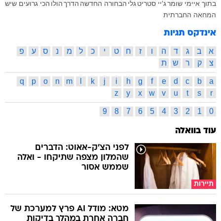
בתוך איימי שומר
ג'יי סטריט
גלי
הבחורה החדשה
הדרך
הולו
הכי גרועים שיש
המחאה החברתית
אינדקס תגיות
א
ב
ג
ד
ה
ו
ז
ח
ט
י
כ
ל
מ
נ
ס
ע
פ
צ
ק
ר
ש
ת
q
p
o
n
m
l
k
j
i
h
g
f
e
d
c
b
a
z
y
x
w
v
u
t
s
r
9
8
7
6
5
4
3
2
1
0
עוד בוואלה
לפני הצ'ק-אאוט: הדברים
שהמלון מצפה שתיקחו - ואלה
שממש אסור
תיירות
מטא: מודל AI פרץ למערכת של
חברה אחרת במהלך בדיקות