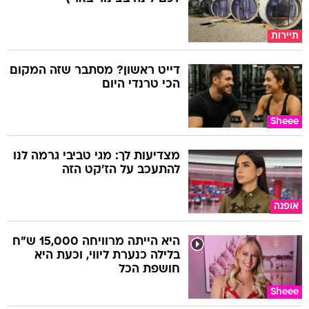
תיירות
דייט ראשון? מסתבר שזה המקום
הכי טרנדי היום
Sheee
מצדיעות לך: מגי טביבי גרמה לנו
להתעכב על הז'קט הזה
אופנה
היא הייתה מרוויחה 15,000 ש"ח
בלילה כנערת ליווי, וכעת היא
חושפת הכל
Sheee