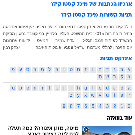
ארכיון הכתבות של
מיכל קסטן קידר
תגיות קשורות
מיכל קסטן קידר
דולב קידר
מבצע צוק איתן
הפגנות
חגי הוברמן
פריז
אביב גפן
אינטר
אנדרטה
בחירות
בחירות 2015
בית המשפט העליון
בלמיין
בני קצובר
גרשון מסיקה
המשרד לפיתוח הנגב והגליל
ועדת שמגר
חמאס
ידיעות אחרונות
יום הזיכרון לחללי מערכות ישראל ונפגעי פעולות האיבה
יצחק רבין
אינדקס תגיות
א
ב
ג
ד
ה
ו
ז
ח
ט
י
כ
ל
מ
נ
ס
ע
פ
צ
ק
ר
ש
ת
q
p
o
n
m
l
k
j
i
h
g
f
e
d
c
b
a
z
y
x
w
v
u
t
s
r
9
8
7
6
5
4
3
2
1
0
עוד בוואלה
מיטה, מזגן ומנורה? כמה תעלה
לכם לינה בצינור בארץ