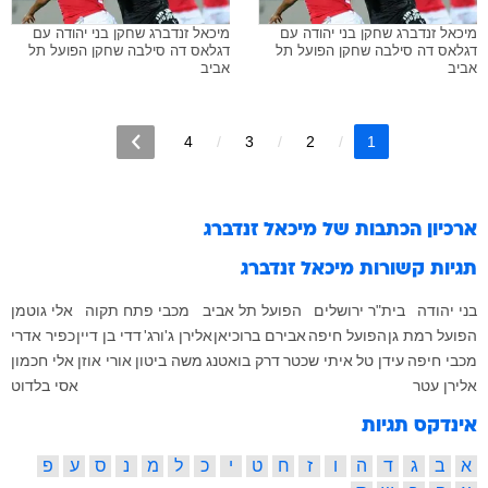
מיכאל זנדברג שחקן בני יהודה עם
מיכאל זנדברג שחקן בני יהודה עם
דגלאס דה סילבה שחקן הפועל תל
דגלאס דה סילבה שחקן הפועל תל
אביב
אביב
4
3
2
1
ארכיון הכתבות של
מיכאל זנדברג
תגיות קשורות
מיכאל זנדברג
בני יהודה
בית"ר ירושלים
הפועל תל אביב
מכבי פתח תקוה
אלי גוטמן
הפועל רמת גן
הפועל חיפה
אבירם ברוכיאן
אלירן ג'ורג'
דדי בן דיין
כפיר אדרי
מכבי חיפה
עידן טל
איתי שכטר
דרק בואטנג
משה ביטון
אורי אוזן
אלי חכמון
אלירן עטר
אסי בלדוט
אינדקס תגיות
א
ב
ג
ד
ה
ו
ז
ח
ט
י
כ
ל
מ
נ
ס
ע
פ