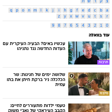
צ
ק
ר
ש
ת
q
p
o
n
m
l
k
j
i
h
g
f
e
d
c
b
a
z
y
x
w
v
u
t
s
r
9
8
7
6
5
4
3
2
1
0
עוד בוואלה
עכשיו באים? הבעיה העיקרית עם
העדות החדשה נגד נתניהו
תרבות
שלושה ימים של חגיגות: שר
הכלכלה ניר ברקת חיתן את בתו
עמית
סלבס
טעמי ילדות מתעוררים לחיים:
הקבב העיראקי של נאג׳י משוק