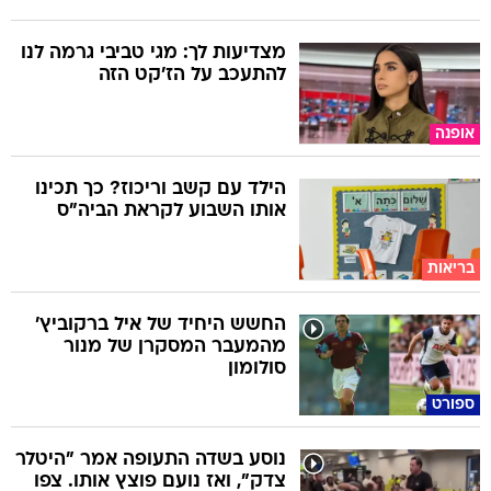
מצדיעות לך: מגי טביבי גרמה לנו
להתעכב על הז'קט הזה
אופנה
הילד עם קשב וריכוז? כך תכינו
אותו השבוע לקראת הביה"ס
בריאות
החשש היחיד של איל ברקוביץ'
מהמעבר המסקרן של מנור
סולומון
ספורט
נוסע בשדה התעופה אמר "היטלר
צדק", ואז נועם פוצץ אותו. צפו