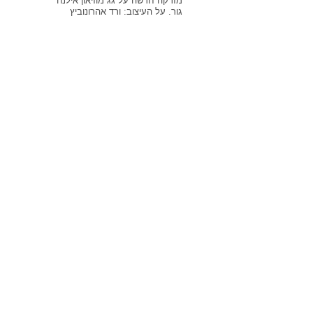
מזרקה חדשה על גג מוזיאון אילנה
גור. על העיצוב: ורד אהרונוביץ