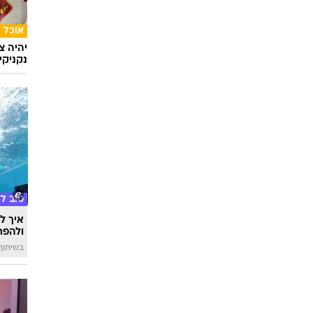
אוכל
יהיה צ
נקניקי
טוב ל
איך לה
ולהפח
בשיתוף  SWIM