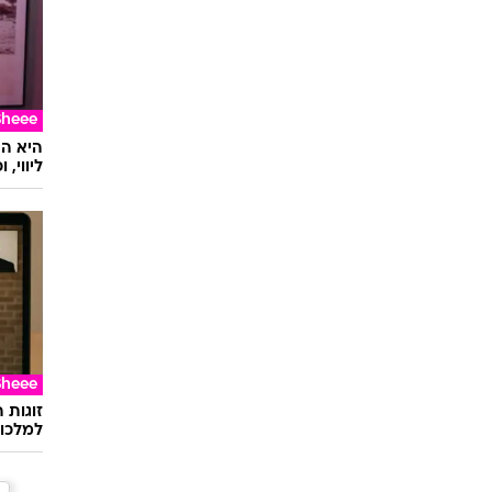
Sheee
ליווי,
Sheee
זוגות 
למלכוד