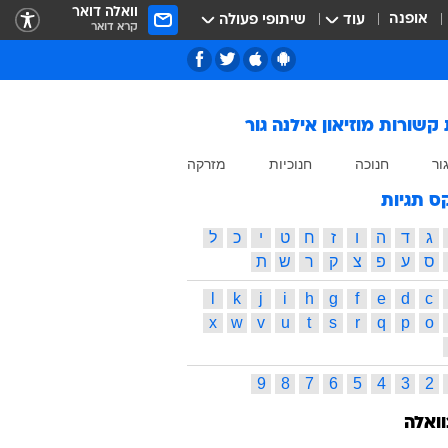
וואלה דואר
אופנה
עוד
שיתופי פעולה
קרא דואר
 קשורות
מוזיאון אילנה גור
ור
חנוכה
חנוכיות
מזרקה
ס תגיות
ג
ד
ה
ו
ז
ח
ט
י
כ
ל
ס
ע
פ
צ
ק
ר
ש
ת
l
k
j
i
h
g
f
e
d
c
x
w
v
u
t
s
r
q
p
o
9
8
7
6
5
4
3
2
וואלה