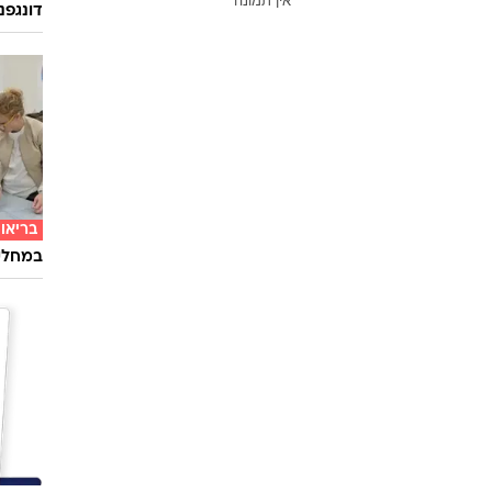
אין תמונה
דונגפנ
בריאו
במחלקת