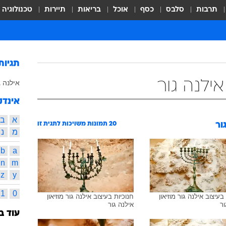
תרבות
סלבס
כסף
אוכל
בריאות
תיירות
טכנולוגיה
תגיות
אילנה גור
אילנה ג
אינדק
א
ב
ור
20
תמונות משויכות לתגית זו
מ
נ
b
a
n
m
z
y
1
0
בעיצוב אילנה גור מוזיאון
חנוכיות בעיצוב אילנה גור מוזיאון
ור
אילנה גור
עוד ב