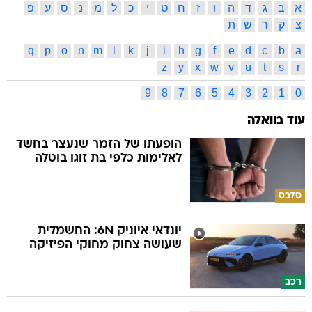
א
ב
ג
ד
ה
ו
ז
ח
ט
י
כ
ל
מ
נ
ס
ע
פ
צ
ק
ר
ש
ת
q
p
o
n
m
l
k
j
i
h
g
f
e
d
c
b
a
z
y
x
w
v
u
t
s
r
9
8
7
6
5
4
3
2
1
0
עוד בוואלה
הופעתו של הזמר שנעצר בחשד
לאלימות כלפי בת זוגו בוטלה
סלבס
יונדאי איוניק 6N: החשמלית
שעושה צחוק מחוקי הפיזיקה
רכב