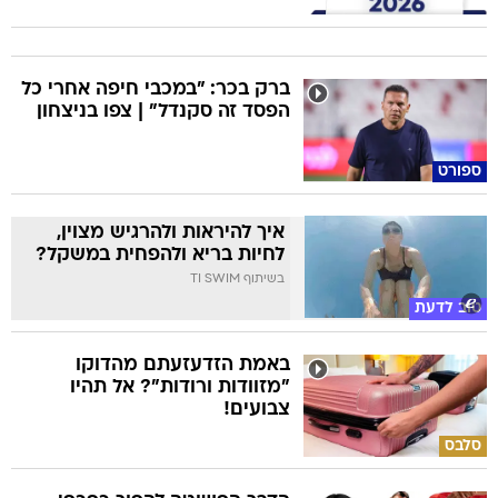
ברק בכר: "במכבי חיפה אחרי כל
הפסד זה סקנדל" | צפו בניצחון
ספורט
איך להיראות ולהרגיש מצוין,
לחיות בריא ולהפחית במשקל?
בשיתוף TI SWIM
טוב לדעת
באמת הזדעזעתם מהדוקו
"מזוודות ורודות"? אל תהיו
צבועים!
סלבס