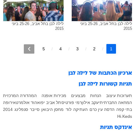
לילה לבן בתל אביב, 25-26 ביוני
לילה לבן בתל אביב, 25-26 ביוני
2015
2015
5
4
3
2
1
ארכיון הכתבות של
לילה לבן
תגיות קשורות
לילה לבן
תערוכות עיצוב
הנחות
מבצעים
מכירות אופנה
המהדורה המרכזית
המחאה החברתית
יעקב אילון
רמי פורטיס
תל אביב יפו
אהוד אולמרט
אירופה
בתי קפה
הדסה עין כרם
העתיקה
לוד
מחסן היבואן
סייבר
סנפלינג
2014
Hi.Keds
אינדקס תגיות