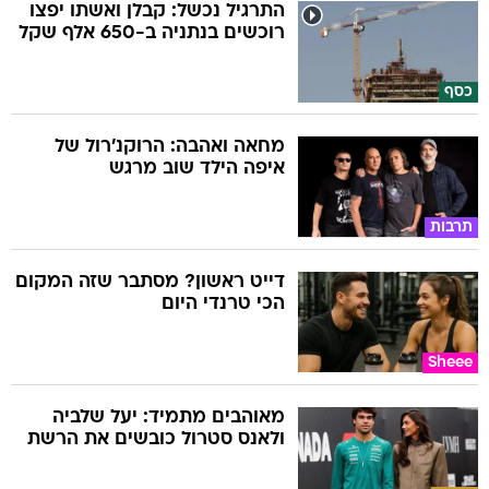
התרגיל נכשל: קבלן ואשתו יפצו
רוכשים בנתניה ב-650 אלף שקל
כסף
מחאה ואהבה: הרוקנ'רול של
איפה הילד שוב מרגש
תרבות
דייט ראשון? מסתבר שזה המקום
הכי טרנדי היום
Sheee
מאוהבים מתמיד: יעל שלביה
ולאנס סטרול כובשים את הרשת