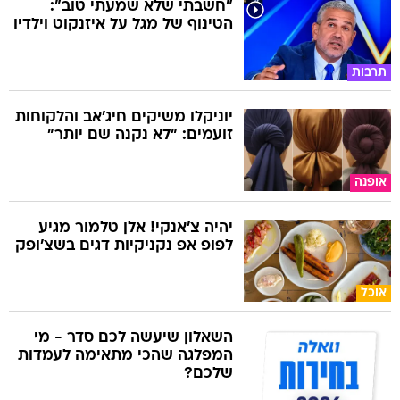
"חשבתי שלא שמעתי טוב":
הטינוף של מגל על איזנקוט וילדיו
תרבות
יוניקלו משיקים חיג'אב והלקוחות
זועמים: "לא נקנה שם יותר"
אופנה
יהיה צ'אנקי! אלן טלמור מגיע
לפופ אפ נקניקיות דגים בשצ'ופק
אוכל
השאלון שיעשה לכם סדר - מי
המפלגה שהכי מתאימה לעמדות
שלכם?