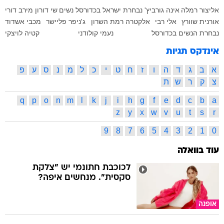
אליצור רמלה
אינה גורביץ'
נבחרת ישראל בכדורסל נשים
שי דורון
מירב דורי
אורנית שוורץ
אלי רבי
אלקטרה רמת השרון
ג'ניפר פליישר
מכבי אשדוד
נבחרת הנשים בכדורסל
נעמי קולודני
קטיה לויצקי
אינדקס תגיות
א
ב
ג
ד
ה
ו
ז
ח
ט
י
כ
ל
מ
נ
ס
ע
פ
צ
ק
ר
ש
ת
q
p
o
n
m
l
k
j
i
h
g
f
e
d
c
b
a
z
y
x
w
v
u
t
s
r
9
8
7
6
5
4
3
2
1
0
עוד בוואלה
לכוכבת חתונמי יש "צלקת
סקסית". מנחשים איפה?
אופנה