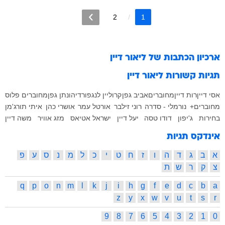
2
1
ארכיון הכתבות של
ליאור דיין
תגיות קשורות
ליאור דיין
אסי דיין
רות דיין
מחוברים
אביב גפן
קרוליין לנגפורד
יהונתן גפן
מחוברים פלוס
מחוברים+
נורמלי - סדרה
רוני זילבר
אורטל עמר
אושרי כהן
איתי תורג'מן
בחירות
ג'יפון
דודו טסה
יעל דיין
ישראל אטיאס
מזג אוויר
משה דיין
אינדקס תגיות
א
ב
ג
ד
ה
ו
ז
ח
ט
י
כ
ל
מ
נ
ס
ע
פ
צ
ק
ר
ש
ת
q
p
o
n
m
l
k
j
i
h
g
f
e
d
c
b
a
z
y
x
w
v
u
t
s
r
9
8
7
6
5
4
3
2
1
0