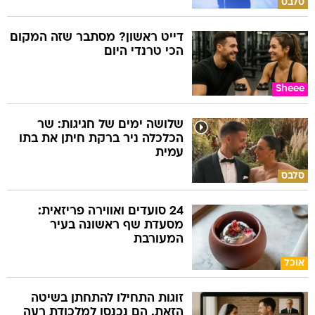
סלבס
דייט ראשון? מסתבר שזה המקום
הכי טרנדי היום
Sheee
שלושה ימים של חגיגות: שר
הכלכלה ניר ברקת חיתן את בתו
עמית
סלבס
24 סועדים ואווירה פריזאית:
מסעדת שף ראשונה בעיר
המעורבת
אוכל
זוגות התחילו להתחתן בשיטה
הזאת. הם נכנסו למלכודת רעה