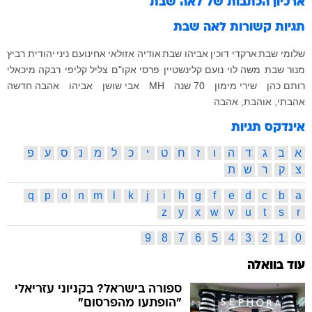
ארכיון הכתבות של
לאה שבת
תגיות קשורות
לאה שבת
שלומי שבת
ארקדי דוכין
אביהו שבת
אודיה אזולאי
אחינועם ניני
יהודית רביץ
מנור שבת
משה לוי
נועם קלינשטיין
פרסי אקו"ם
צליל קליפי
רבקה מיכאלי
רותם כהן
שירי מימון
70 שנה
MH
אבי שושן
אביהו
אהבה חדשה
אהבתי, אוהבת, אהבה
אינדקס תגיות
א
ב
ג
ד
ה
ו
ז
ח
ט
י
כ
ל
מ
נ
ס
ע
פ
צ
ק
ר
ש
ת
q
p
o
n
m
l
k
j
i
h
g
f
e
d
c
b
a
z
y
x
w
v
u
t
s
r
9
8
7
6
5
4
3
2
1
0
עוד בוואלה
ספורה בישראל? בקניוני עזריאלי
"הופתעו מהפרסום"