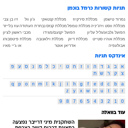
תגיות קשורות
כרמל בוכמן
נמרוד טישמן
מכללת סירקיוז
מכללת קנטאקי
ג'ון וול
זיו בן צבי
מכללת ווסט וירג'יניה
מכללת טמפל
מכללת קנזס
נבחרת העתודה
עוז בלייזר
הפועל גלבוע/גליל עליון
הפועל יקנעם/מגידו
מכבי ראשון לציון
מכללת אוהיו סטייט
מכללת דיוק
מכללת וילאנובה
מכללת פיטסבורג
אבולעפיה
אדריאן אוטר
או ג'יי מאיו
אינדקס תגיות
א
ב
ג
ד
ה
ו
ז
ח
ט
י
כ
ל
מ
נ
ס
ע
פ
צ
ק
ר
ש
ת
q
p
o
n
m
l
k
j
i
h
g
f
e
d
c
b
a
z
y
x
w
v
u
t
s
r
9
8
7
6
5
4
3
2
1
0
עוד בוואלה
השחקנית מיני דרייבר נפצעה