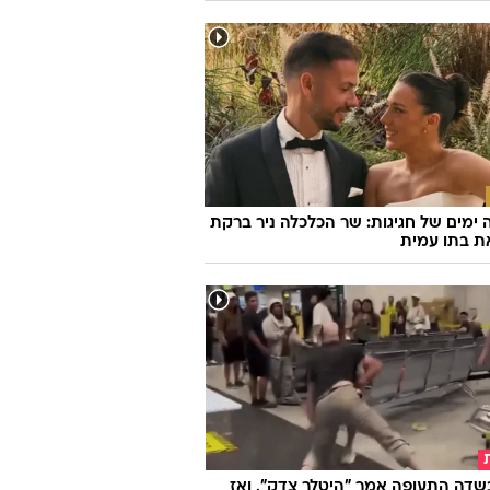
ימים של חגיגות: שר הכלכלה ניר ברקת
ת בתו עמית
שדה התעופה אמר "היטלר צדק", ואז