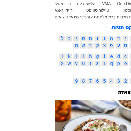
One Dir
VMA
אלישיה קיז
בר רפאלי
וסטון
טיילור סוויפט
ליידי גאגא
חרבות ברזל
מלחמת עזה
ניקי מינאז'
נישואים
ס תגיות
ג
ד
ה
ו
ז
ח
ט
י
כ
ל
ס
ע
פ
צ
ק
ר
ש
ת
l
k
j
i
h
g
f
e
d
c
x
w
v
u
t
s
r
q
p
o
9
8
7
6
5
4
3
2
וואלה