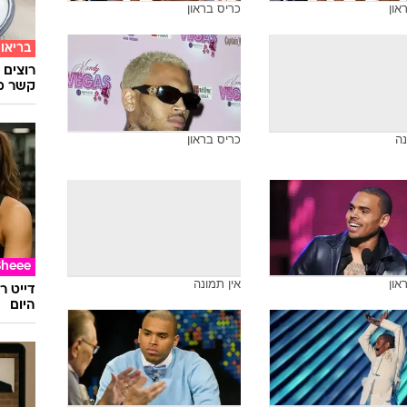
און
כריס בראון
בריאו
רוצים 
קשר מ
נה
כריס בראון
Sheee
און
אין תמונה
דייט ר
היום