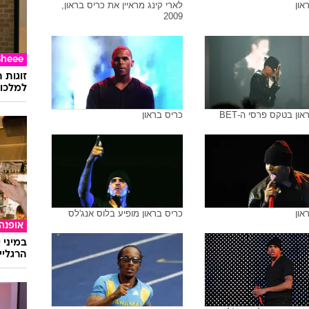
און
לארי קינג מראיין את כריס בראון,
2009
Sheee
זוגות 
למלכוד
ון בטקס פרסי ה-BET
כריס בראון
און
כריס בראון מופיע בלוס אנג'לס
אופנה
במיני 
הרגליי