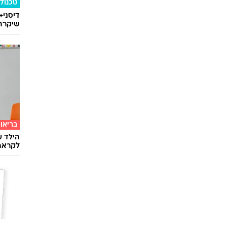
טכנולו
דיסני+
שיקרה 
בריאו
הילד ע
לקראת