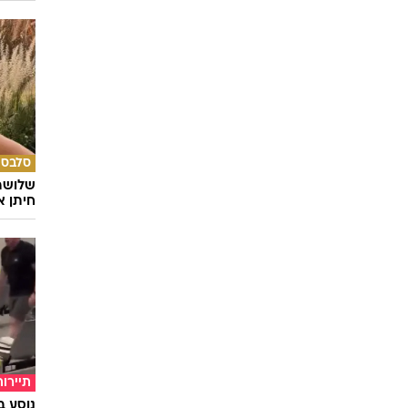
סלבס
שלושה 
חיתן א
תיירות
נוסע ב