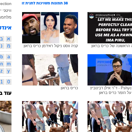
ection
38
תמונות משויכות לתגית זו
וויטני י
מלחמת 
אינדק
א
ב
מ
נ
הראשונה של כריס בראון
קניה ווסט ניקול ראידמן כריס בראון
b
a
n
m
z
y
1
0
וואלה!Pshyco - ד"ר אילן רבינוביץ
כריס בראון
על הזמר כריס בראון
עוד ב