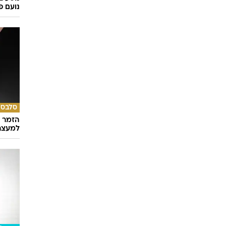
נועם פ
סלבס
הזמר ה
למעצר