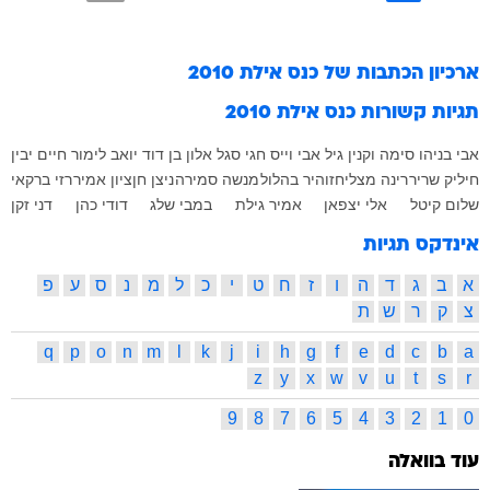
ארכיון הכתבות של
כנס אילת 2010
תגיות קשורות
כנס אילת 2010
אבי בניהו
סימה וקנין גיל
אבי וייס
חגי סגל
אלון בן דוד
יואב לימור
חיים יבין
חיליק שריר
רינה מצליח
זוהיר בהלול
מנשה סמירה
ניצן חן
ציון אמיר
רזי ברקאי
שלום קיטל
אלי יצפאן
אמיר גילת
במבי שלג
דודי כהן
דני זקן
אינדקס תגיות
א
ב
ג
ד
ה
ו
ז
ח
ט
י
כ
ל
מ
נ
ס
ע
פ
צ
ק
ר
ש
ת
q
p
o
n
m
l
k
j
i
h
g
f
e
d
c
b
a
z
y
x
w
v
u
t
s
r
9
8
7
6
5
4
3
2
1
0
עוד בוואלה