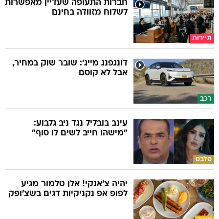
חברות התעופה שעדיין מאפשרות
לשלוח מזוודה בחינם
תיירות
דונגפנג מייג': שובר שוק במחיר,
אבל לא קוסם
רכב
עינב בובליל נגד ניב גלבוע:
"מישהו חייב לשים לו סוף"
סלבס
יהיה צ'אנקי! אלן טלמור מגיע
לפופ אפ נקניקיות דגים בשצ'ופק