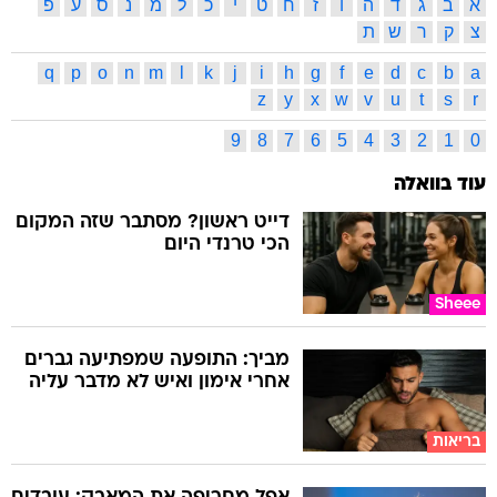
א
ב
ג
ד
ה
ו
ז
ח
ט
י
כ
ל
מ
נ
ס
ע
פ
צ
ק
ר
ש
ת
q
p
o
n
m
l
k
j
i
h
g
f
e
d
c
b
a
z
y
x
w
v
u
t
s
r
9
8
7
6
5
4
3
2
1
0
עוד בוואלה
דייט ראשון? מסתבר שזה המקום
הכי טרנדי היום
Sheee
מביך: התופעה שמפתיעה גברים
אחרי אימון ואיש לא מדבר עליה
בריאות