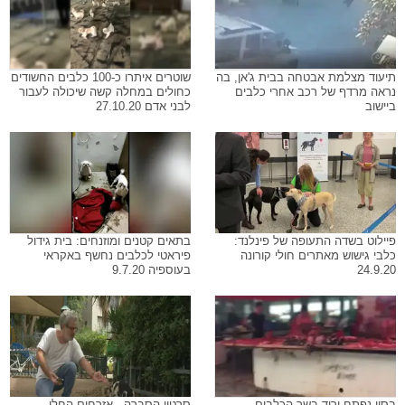
תיעוד מצלמת אבטחה בבית ג'אן, בה
שוטרים איתרו כ-100 כלבים החשודים
נראה מרדף של רכב אחרי כלבים
כחולים במחלה קשה שיכולה לעבור
ביישוב
לבני אדם 27.10.20
פיילוט בשדה התעופה של פינלנד:
בתאים קטנים ומוזנחים: בית גידול
כלבי גישוש מאתרים חולי קורונה
פיראטי לכלבים נחשף באקראי
24.9.20
בעוספיה 9.7.20
בסין נפתח יריד בשר הכלבים,
סרטון הסברה - אזרחים החלו