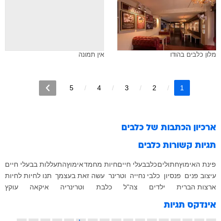
מלון כלבים בהודו
אין תמונה
5
4
3
2
1
ארכיון הכתבות של
כלבים
תגיות קשורות
כלבים
פינת האימוץ
חתולים
כלב
בעלי חיים
חיות מחמד
אימוץ
התעללות בבעלי חיים
עיצוב פנים
פנסיון
כלבי נחייה
וטרינר
עשה זאת בעצמך
תנו לחיות לחיות
ארצות הברית
ילדים
צה"ל
כלבת
וטרינריה
איקאה
עוקץ
אינדקס תגיות