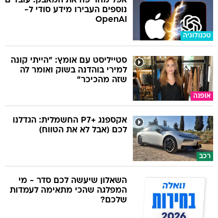
אפל מחריפה את המאבק: עובדים
נוספים העבירו מידע סודי ל-
OpenAI
טכנולוגיה
סטייליסט עם אומץ: "הייתי קונה
למירי בוהדנה בשוק ואומר לה
שזה מהכיכר"
אופנה
אקספנג +P7 החשמלית: הגדלנו
לכם (אבל לא את הטווח)
רכב
השאלון שיעשה לכם סדר - מי
המפלגה שהכי מתאימה לעמדות
שלכם?