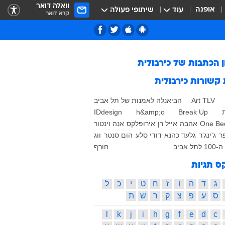
וואלה דואר
אופנה
עוד
שיתופי פעולה
קרא דואר
ן הכתבות של
כירבולית
 קשורות
כירבולית
Art TLV
הביאנלה לאמנות של תל אביב
IDdesign
h&amp;o
Break Up