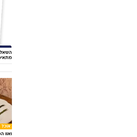
תיירות
שהישרא
השאלון
מתאימ