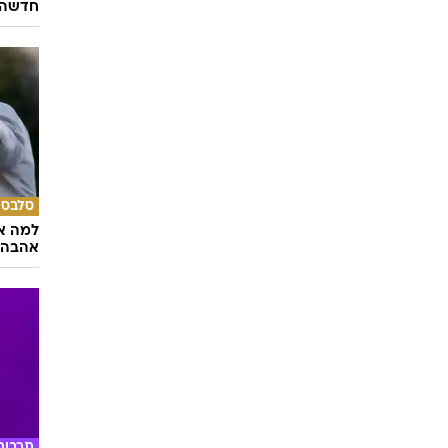
אוכל
ואוו ה
חדשה ו
סלבס
למה א