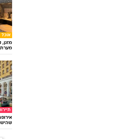
ספורט
שטילמן
הזמן ל
אוכל
מזגן, 
מערת 