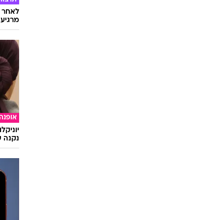
אהבה 
תרבות
לאחר ד
מרגיעה