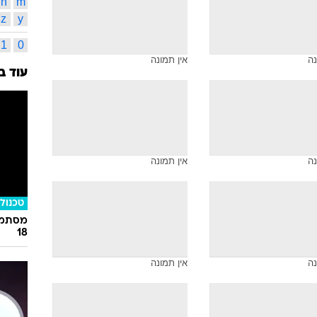
droom
15
תמונות משויכות לתגית זו
בית ספ
חגיגות ה-100 לת
אינדק
א
ב
מ
נ
נה
אין תמונה
b
a
n
m
z
y
1
0
נה
אין תמונה
עוד ב
נה
אין תמונה