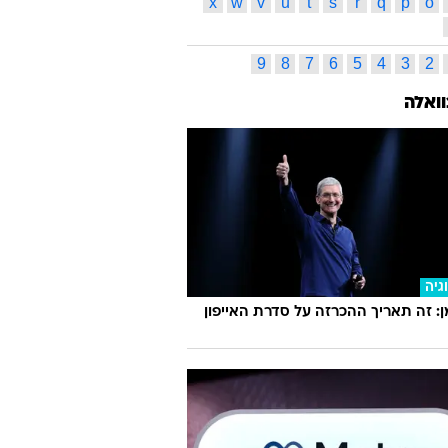
One Be
אהבה
אייל רן
אירופלקס
אנה וינטור
ר
ג'ינג'ר
גלעד כהנא
דודי סלע
הום סנטר
ווג
ל אביב
חורף
ס תגיות
ג
ד
ה
ו
ז
ח
ט
י
כ
ל
ס
ע
פ
צ
ק
ר
ש
ת
l
k
j
i
h
g
f
e
d
c
x
w
v
u
t
s
r
q
p
o
9
8
7
6
5
4
3
2
וואלה