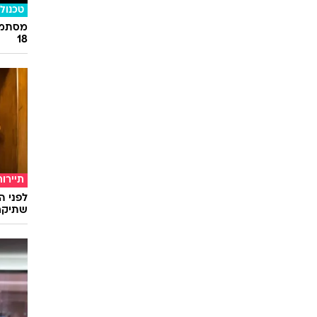
צפו בש
תל אבי
טכנולו
מסתמן:
18