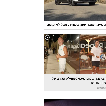
ת
ם קשב וריכוז? כך תכינו אותו השבוע
 הביה"ס
ג מייג': שובר שוק במחיר, אבל לא קוסם