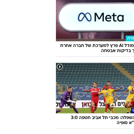
הבי נגד שלום מיכאלשווילי: הקרב על
יר החדש
סמסונג
גיה
מטא: מודל AI פרץ למערכת של חברה אחרת
 בדיקות אבטחה