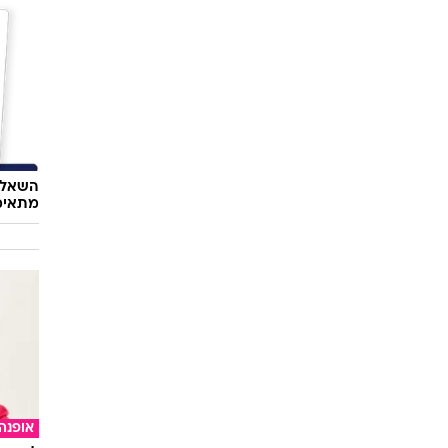
ספורט
מצסק"
השאלון
מתאימ