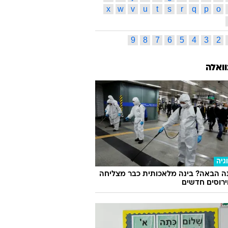
x
w
v
u
t
s
r
q
p
o
9
8
7
6
5
4
3
2
וואלה
גיה
ה הבאה? בינה מלאכותית כבר מצליחה
וירוסים חדשים