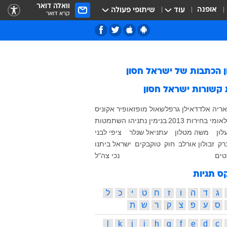
וואלה דואר
אופנה
עוד
שיתופי פעולה
קרא דואר
ן הכתבות של
ישראל חסון
 קשורות
ישראל חסון
אריה אלדד
אילן גרפל
שאול מופז
אופיר אקוניס
לאומי
בחירות 2013
בנימין נתניהו
השתמטות
לון
משה מטלון
עתניאל שנלר
ציפי לבני
רק
זבולון אורלב
חוק
טוקבקים
ישראל ביתנו
ים
נכי צה"ל
ס תגיות
ג
ד
ה
ו
ז
ח
ט
י
כ
ל
ס
ע
פ
צ
ק
ר
ש
ת
l
k
j
i
h
g
f
e
d
c