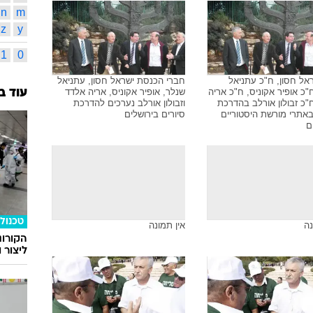
n
m
z
y
1
0
אל חסון, ח"כ עתניאל
חברי הכנסת ישראל חסון, עתניאל
"כ אופיר אקוניס, ח"כ אריה
שנלר, אופיר אקוניס, אריה אלדד
עוד ב
"כ זבולון אורלב בהדרכת
וזבולון אורלב נערכים להדרכת
באתרי מורשת היסטוריים
סיורים בירושלים
ם
טכנולו
נה
אין תמונה
הקורונ
ליצור 