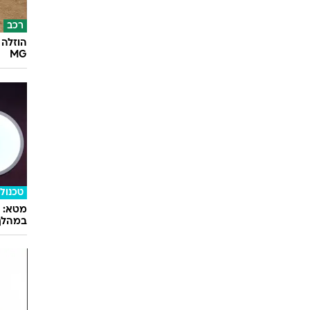
רכב
הוזלה 
MG
טכנולו
במהלך