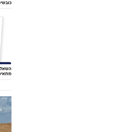
כובשי
השאלון
מתאימ