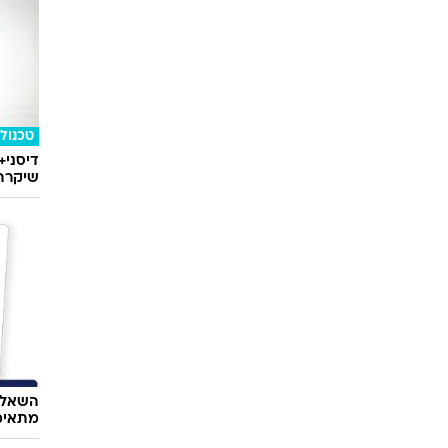
טכנולו
דיסני+
שיקרה 
השאלון
מתאימ