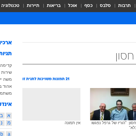
תרבות
סלבס
כסף
אוכל
בריאות
תיירות
טכנולוגיה
ארכיו
תגיות
חסון
קדימה
שירות 
משה יע
21
תמונות משויכות לתגית זו
אהוד ב
משתמט
אינדק
א
ב
מ
נ
סון: "הוריו של גרפל נפגשו
אין תמונה
לא"
b
a