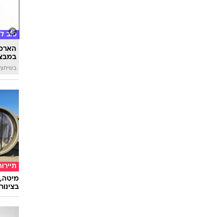
טוב ל
הארכת
במבצע
בשיתוף 
תיירות
מיטה, 
בצינור