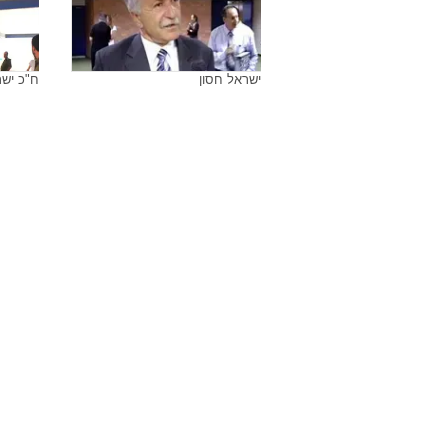
ישראל חסון
ח"כ ישר