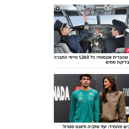
הטייס שהבריח אקסטזי: כל 1,260 טייסי החברה
בדיקת סמים
ם מתמיד: יעל שלביה ולאנס סטרול