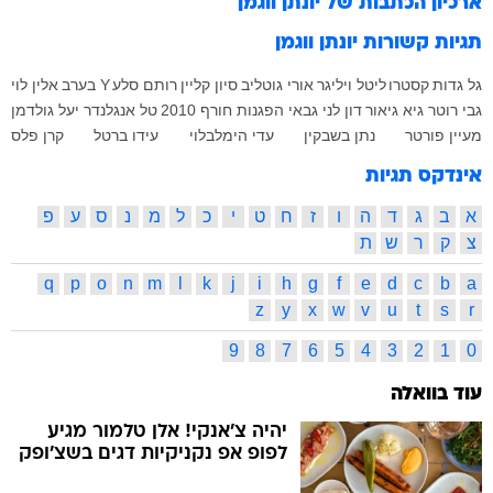
ארכיון הכתבות של
יונתן ווגמן
תגיות קשורות
יונתן ווגמן
גל גדות
קסטרו
ליטל ויליגר
אורי גוטליב
סיון קליין
רותם סלע
Y בערב
אלין לוי
גבי רוטר
גיא גיאור
דון לני גבאי
הפגנות
חורף 2010
טל אנגלנדר
יעל גולדמן
מעיין פורטר
נתן בשבקין
עדי הימלבלוי
עידו ברטל
קרן פלס
אינדקס תגיות
א
ב
ג
ד
ה
ו
ז
ח
ט
י
כ
ל
מ
נ
ס
ע
פ
צ
ק
ר
ש
ת
q
p
o
n
m
l
k
j
i
h
g
f
e
d
c
b
a
z
y
x
w
v
u
t
s
r
9
8
7
6
5
4
3
2
1
0
עוד בוואלה
יהיה צ'אנקי! אלן טלמור מגיע
לפופ אפ נקניקיות דגים בשצ'ופק